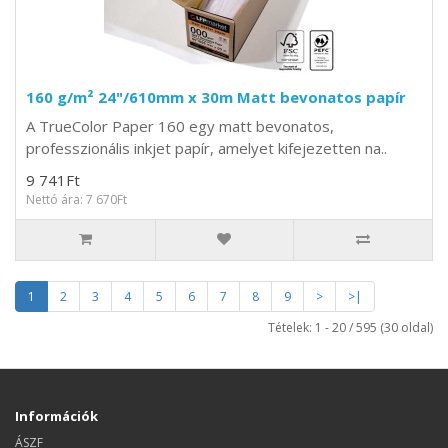
160 g/m² 24"/610mm x 30m Matt bevonatos papír
A TrueColor Paper 160 egy matt bevonatos,
professzionális inkjet papír, amelyet kifejezetten na..
9 741Ft
Nettó ára: 7 670Ft
1
2
3
4
5
6
7
8
9
>
>|
Tételek: 1 - 20 / 595 (30 oldal)
Információk
ÁSZF