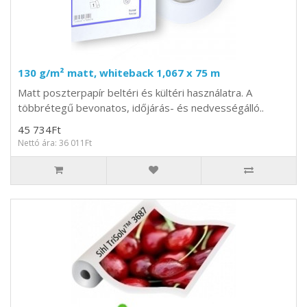
130 g/m² matt, whiteback 1,067 x 75 m
Matt poszterpapír beltéri és kültéri használatra. A
többrétegű bevonatos, időjárás- és nedvességálló..
45 734Ft
Nettó ára: 36 011Ft