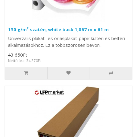
130 g/m² szatén, white back 1,067 m x 61 m
Univerzális plakát- és óriásplakát-papír kültéri és beltéri
alkalmazásokhoz. Ez a többszörösen bevon..
43 650Ft
Nettó ára: 34 370Ft