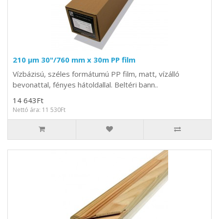
210 µm 30"/760 mm x 30m PP film
Vízbázisú, széles formátumú PP film, matt, vízálló
bevonattal, fényes hátoldallal. Beltéri bann..
14 643Ft
Nettó ára: 11 530Ft