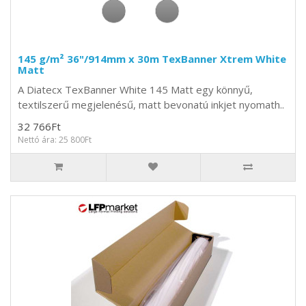
145 g/m² 36"/914mm x 30m TexBanner Xtrem White
Matt
A Diatecx TexBanner White 145 Matt egy könnyű,
textilszerű megjelenésű, matt bevonatú inkjet nyomath..
32 766Ft
Nettó ára: 25 800Ft