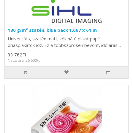
130 g/m² szatén, blue back 1,067 x 61 m
Univerzális, szatén matt, kék hátú plakátpapír
óriásplakátokhoz. Ez a többszörösen bevont, időjárás-..
33 782Ft
Nettó ára: 26 600Ft