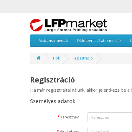
Vízbázisú médiák
Oldószeres / Latex médiák
Fiók
Regisztráció
Regisztráció
Ha már regisztráltál nálunk, akkor jelentkezz be a
Személyes adatok
Keresztnév
Vezetéknév