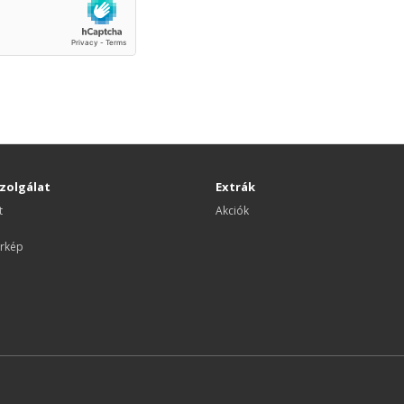
zolgálat
Extrák
t
Akciók
rkép