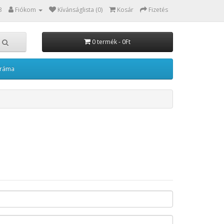
3
Fiókom
Kívánságlista (0)
Kosár
Fizetés
0 termék - 0Ft
kráma