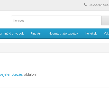
+36 20 284 565
Lamináló anyagok
Fine Art
Nyomtatható tapéták
Kellékek
Va
bejelentkezés
oldalon!