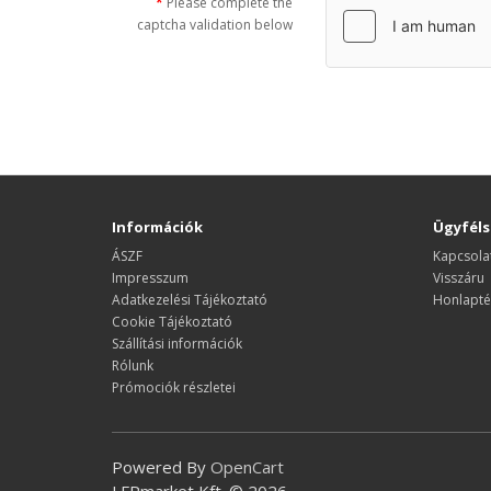
Please complete the
captcha validation below
Információk
Ügyféls
ÁSZF
Kapcsola
Impresszum
Visszáru
Adatkezelési Tájékoztató
Honlapté
Cookie Tájékoztató
Szállítási információk
Rólunk
Prómociók részletei
Powered By
OpenCart