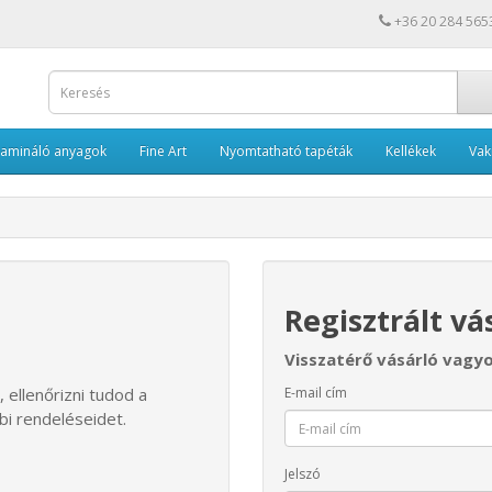
+36 20 284 565
Lamináló anyagok
Fine Art
Nyomtatható tapéták
Kellékek
Va
Regisztrált vá
Visszatérő vásárló vagy
 ellenőrizni tudod a
E-mail cím
bi rendeléseidet.
Jelszó