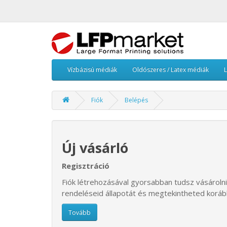
Vízbázisú médiák
Oldószeres / Latex médiák
Fiók
Belépés
Új vásárló
Regisztráció
Fiók létrehozásával gyorsabban tudsz vásárolni,
rendeléseid állapotát és megtekintheted koráb
Tovább