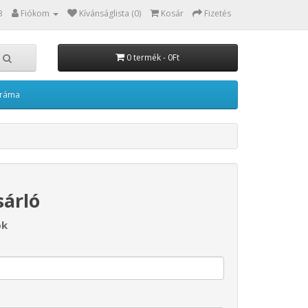
3
Fiókom
Kívánságlista (0)
Kosár
Fizetés
0 termék - 0Ft
kráma
sárló
ok