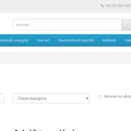
+36 20 284 565
Lamináló anyagok
Fine Art
Nyomtatható tapéták
Kellékek
Va
Keresés az alka