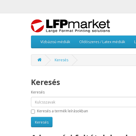
Vízbázisú médiák
Oldószeres / Latex médiák
Keresés
Keresés
Keresés
Keresés a termék leírásokban