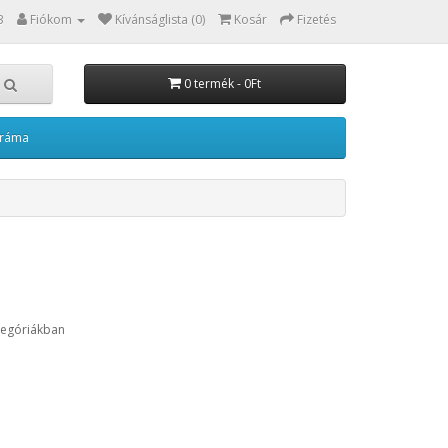
3
Fiókom
Kívánságlista (0)
Kosár
Fizetés
0 termék - 0Ft
kráma
tegóriákban