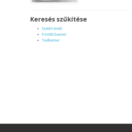
Keresés szűkítése
Szatén-textil
Frontlit banner
TexBanner