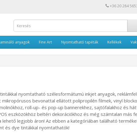
+36 20 284 565
Lamináló anyagok
Fine Art
Nyomtatható tapéták
Kellékek
Va
tintákkal nyomtatható szélesformátumú inkjet anyagok, reklámfelü
int mikropórusos bevonattal ellátott
p
olipropilén filmek, vinyl bloc
molinókhoz, roll-up- és pop-up bannerekhez, sajtófalakhoz és hátt
POS eszközökhöz beltéri dekorációkhoz és még számtalan más fel
a lehető legjobb áron! Az ebben a kategóriában található terméke
t és dye tintákkal nyomtathatók!