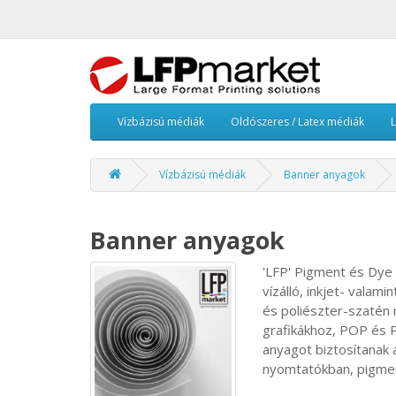
Vízbázisú médiák
Oldószeres / Latex médiák
Vízbázisú médiák
Banner anyagok
Banner anyagok
'LFP' Pigment és Dye 
vízálló, inkjet- valam
és poliészter-szatén 
grafikákhoz, POP és 
anyagot biztosítanak 
nyomtatókban, pigmen