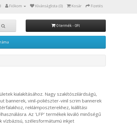
3
Fiókom
Kívánságlista (0)
Kosár
Fizetés
0 termék - 0Ft
kráma
letek kialakításához. Nagy szakítószilárdságú,
kout bannerek, vinil-poliészter-vinil scrim bannerek
érfalakhoz, reklámposzterekhez, kiállítási
használásra. Az 'LFP' termékek kiváló minőségű
k vízbázisú, szélesformátumú inkjet