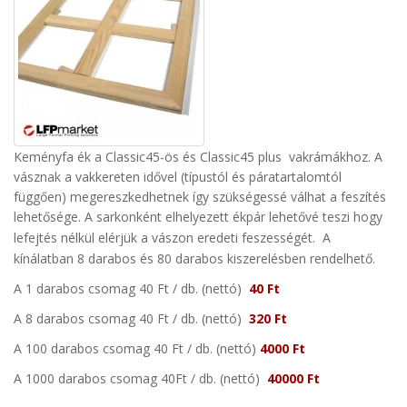
Keményfa ék a Classic45-ös és Classic45 plus vakrámákhoz. A
vásznak a vakkereten idővel (típustól és páratartalomtól
függően) megereszkedhetnek így szükségessé válhat a feszítés
lehetősége.
A sarkonként elhelyezett ékpár lehetővé teszi hogy
lefejtés nélkül elérjük a vászon eredeti feszességét
.
A
kínálatban 8 darabos és 80 darabos kiszerelésben rendelhető.
A 1 darabos csomag
40 Ft
/ db.
(nettó)
40 Ft
A 8 darabos csomag
40 Ft
/ db.
(nettó)
320 Ft
A 100 darabos csomag 40
Ft
/ db.
(nettó)
4000 Ft
A 1000 darabos csomag 40
Ft
/ db.
(nettó)
40000 Ft