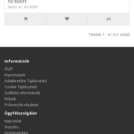
50 800Ft
Nettó ár: 40 000Ft
Tételek: 1 - 4 / 4 (1 oldal)
Információk
ÁSZF
Impresszum
Adatkezelési Tájékoztató
Cookie Tájékoztató
Szállítási információk
Rólunk
Prómociók részletei
Ügyfélszolgálat
Kapcsolat
Visszáru
Honlaptérkép