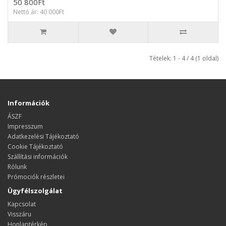
50 800Ft
Nettó ár: 40 000Ft
Tételek: 1 - 4 / 4 (1 oldal)
Információk
ÁSZF
Impresszum
Adatkezelési Tájékoztató
Cookie Tájékoztató
Szállítási információk
Rólunk
Prómociók részletei
Ügyfélszolgálat
Kapcsolat
Visszáru
Honlaptérkép