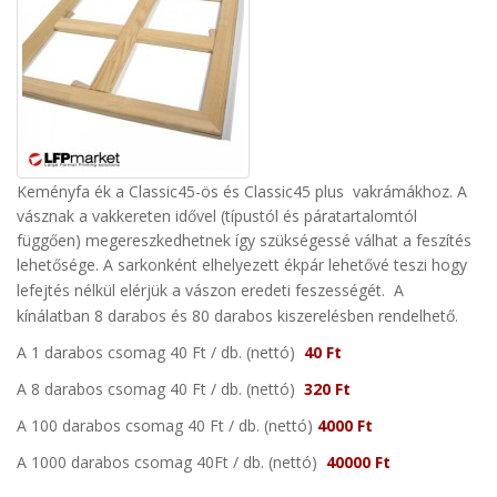
Keményfa ék a Classic45-ös és Classic45 plus vakrámákhoz. A
vásznak a vakkereten idővel (típustól és páratartalomtól
függően) megereszkedhetnek így szükségessé válhat a feszítés
lehetősége.
A sarkonként elhelyezett ékpár lehetővé teszi hogy
lefejtés nélkül elérjük a vászon eredeti feszességét
.
A
kínálatban 8 darabos és 80 darabos kiszerelésben rendelhető.
A 1 darabos csomag
40 Ft
/ db.
(nettó)
40 Ft
A 8 darabos csomag
40 Ft
/ db.
(nettó)
320 Ft
A 100 darabos csomag 40
Ft
/ db.
(nettó)
4000 Ft
A 1000 darabos csomag 40
Ft
/ db.
(nettó)
40000 Ft