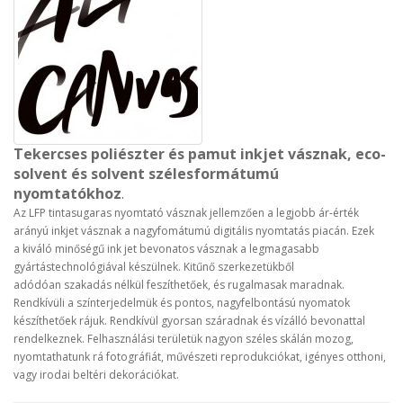
Tekercses poliészter és pamut inkjet vásznak, eco-
solvent és solvent szélesformátumú
nyomtatókhoz
.
Az LFP tintasugaras nyomtató vásznak jellemzően a legjobb ár-érték
arányú inkjet vásznak a nagyfomátumú digitális nyomtatás piacán. Ezek
a kiváló minőségű ink jet bevonatos vásznak a legmagasabb
gyártástechnológiával készülnek. Kitűnő szerkezetükből
adódóan szakadás nélkül feszíthetőek, és rugalmasak maradnak.
Rendkívüli a színterjedelmük és pontos, nagyfelbontású nyomatok
készíthetőek rájuk. Rendkívül gyorsan száradnak és vízálló bevonattal
rendelkeznek. Felhasználási területük nagyon széles skálán mozog,
nyomtathatunk rá fotográfiát, művészeti reprodukciókat, igényes otthoni,
vagy irodai beltéri dekorációkat.