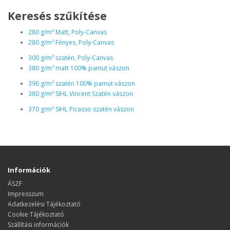
Keresés szűkítése
280 g/m² Matt, Poly-Canvas
280 g/m² Fényes, Poly-Canvas
300 g/m² szatén, Poly-Canvas
380 g/m² matt 100% pamut vászon
390 g/m² szatén 100% pamut vászon
380 g/m² SIHL Vincent Szatén vászon
370 g/m² SIHL Picasso szatén vászon
Információk
ÁSZF
Impresszum
Adatkezelési Tájékoztató
Cookie Tájékoztató
Szállítási információk