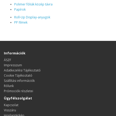
Polimer fóliák közép távra
Papírok
Roll-Up Display-anyagok
PP filmek
Információk
ÁSZF
Impresszum
Adatkezelési Tájékoztató
Cookie Tájékoztató
Szállítási információk
Rólunk
Prómociók részletei
Ügyfélszolgálat
Kapcsolat
Visszáru
Honlaptérkép