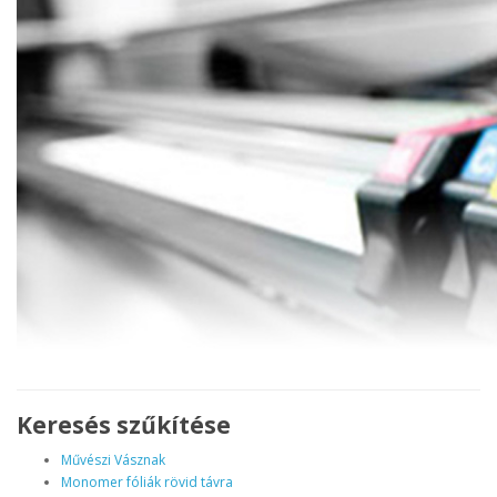
Keresés szűkítése
Művészi Vásznak
Monomer fóliák rövid távra