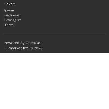
Fiókom
Fiókom
Rendeléseim
Kívánságlista
Hírlevél
Powered By
OpenCart
LFPmarket Kft. © 2026