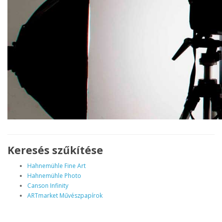
Keresés szűkítése
Hahnemühle Fine Art
Hahnemühle Photo
Canson Infinity
ARTmarket Művészpapírok