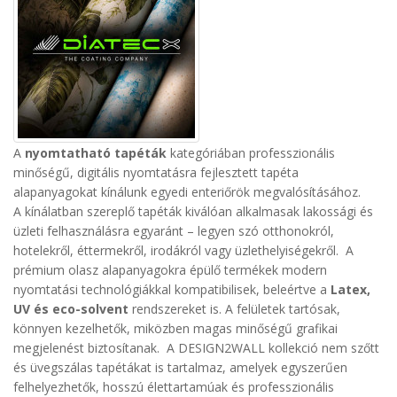
A
nyomtatható tapéták
kategóriában professzionális
minőségű, digitális nyomtatásra fejlesztett tapéta
alapanyagokat kínálunk egyedi enteriőrök megvalósításához.
A kínálatban szereplő tapéták kiválóan alkalmasak lakossági és
üzleti felhasználásra egyaránt – legyen szó otthonokról,
hotelekről, éttermekről, irodákról vagy üzlethelyiségekről.
A
prémium olasz alapanyagokra épülő termékek modern
nyomtatási technológiákkal kompatibilisek, beleértve a
Latex,
UV és eco-solvent
rendszereket is. A felületek tartósak,
könnyen kezelhetők, miközben magas minőségű grafikai
megjelenést biztosítanak.
A DESIGN2WALL kollekció nem szőtt
és üvegszálas tapétákat is tartalmaz, amelyek egyszerűen
felhelyezhetők, hosszú élettartamúak és professzionális