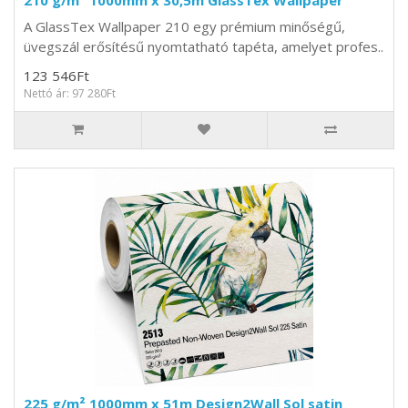
210 g/m² 1000mm x 30,5m GlassTex Wallpaper
A GlassTex Wallpaper 210 egy prémium minőségű,
üvegszál erősítésű nyomtatható tapéta, amelyet profes..
123 546Ft
Nettó ár: 97 280Ft
225 g/m² 1000mm x 51m Design2Wall Sol satin