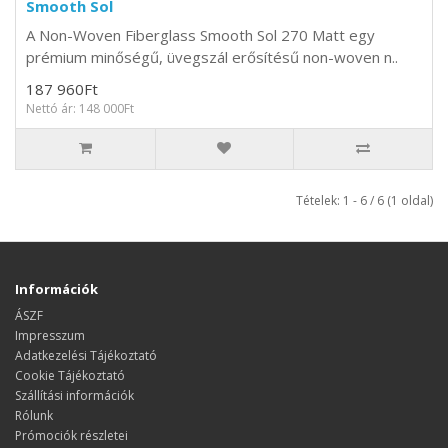
Smooth Sol
A Non-Woven Fiberglass Smooth Sol 270 Matt egy
prémium minőségű, üvegszál erősítésű non-woven n..
187 960Ft
Nettó ár: 148 000Ft
Tételek: 1 - 6 / 6 (1 oldal)
Információk
ÁSZF
Impresszum
Adatkezelési Tájékoztató
Cookie Tájékoztató
Szállítási információk
Rólunk
Prómociók részletei