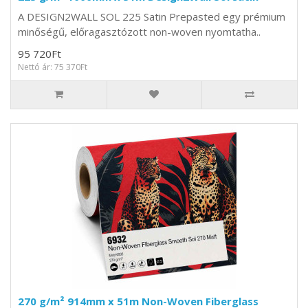
A DESIGN2WALL SOL 225 Satin Prepasted egy prémium
minőségű, előragasztózott non-woven nyomtatha..
95 720Ft
Nettó ár: 75 370Ft
270 g/m² 914mm x 51m Non-Woven Fiberglass