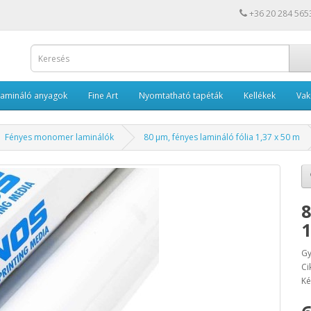
+36 20 284 565
Lamináló anyagok
Fine Art
Nyomtatható tapéták
Kellékek
Va
Fényes monomer laminálók
80 µm, fényes lamináló fólia 1,37 x 50 m
8
1
Gy
Ci
Ké