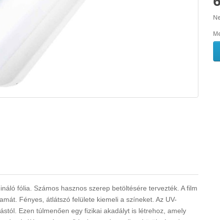
6
Ne
Me
áló fólia. Számos hasznos szerep betöltésére tervezték. A film
amát. Fényes, átlátszó felülete kiemeli a színeket. Az UV-
ástól.
Ezen túlmenően egy fizikai akadályt is létrehoz, amely