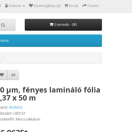
3
Fiókom
Kívánságlista (0)
Kosár
Fizetés
0 termék - 0Ft
kráma
0 µm, fényes lamináló fólia
,37 x 50 m
ártó:
IKONOS
kkszám: L80137
szletinfó: Nincs raktáron