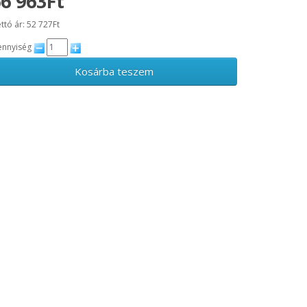
6 963Ft
ttó ár: 52 727Ft
nnyiség
Kosárba teszem