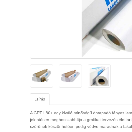
Leírás
A GPT L80+ egy kiváló minőségű öntapadó fényes lamin
jelentősen meghosszabbítja a grafikai tervezés élettart
szűrőnek köszönhetően pedig védve maradnak a fakul