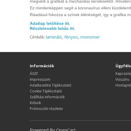
megvédi a grafikát a mechanikai sérülésektől.
Röviden,
Ez mindenképpen segít a koronavírus elleni küzdelemb
Ráadásul fokozza a színek élénkségét, így a grafika m
Adatlap letöltése itt
.
Részletesebb leírás itt.
Címkék:
lamináló
,
fényes
,
monomer
Információk
Ügyféls
ÁSZF
Kapcsola
Impresszum
Visszáru
Adatkezelési Tájékoztató
Honlapté
Cookie Tájékoztató
Szállítási információk
Rólunk
Prómociók részletei
Powered By
OpenCart