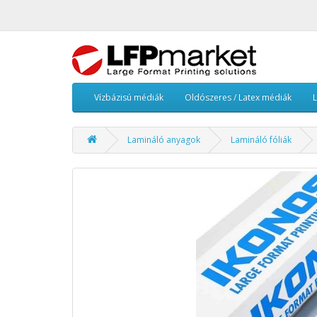
Vízbázisú médiák
Oldószeres / Latex médiák
Lamináló anyagok
Lamináló fóliák