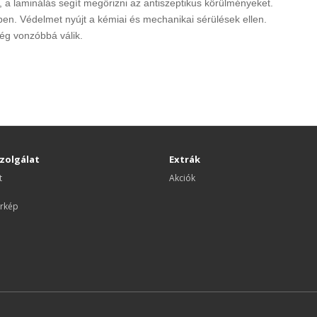
 a laminálás segít megőrizni az antiszeptikus körülményeket.
en. Védelmet nyújt a kémiai és mechanikai sérülések ellen.
ég vonzóbbá válik.
zolgálat
Extrák
t
Akciók
rkép