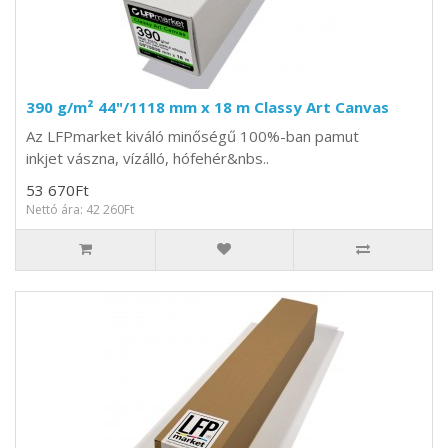
390 g/m² 44"/1118 mm x 18 m Classy Art Canvas
Az LFPmarket kiváló minőségű 100%-ban pamut
inkjet vászna, vízálló, hófehér&nbs..
53 670Ft
Nettó ára: 42 260Ft