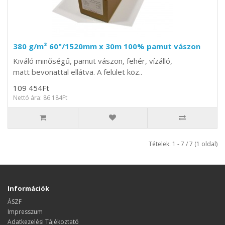
380 g/m² 60"/1520mm x 30m 100% pamut vászon
Kiváló minőségű, pamut vászon, fehér, vízálló,
matt bevonattal ellátva. A felület köz..
109 454Ft
Nettó ára: 86 184Ft
Tételek: 1 - 7 / 7 (1 oldal)
Információk
ÁSZF
Impresszum
Adatkezelési Tájékoztató