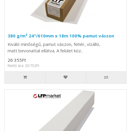
380 g/m² 24"/610mm x 18m 100% pamut vászon
Kiváló minőségű, pamut vászon, fehér, vízálló,
matt bevonattal ellátva. A felület köz..
26 355Ft
Nettó ára: 20 752Ft