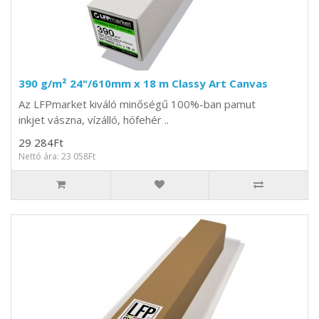
390 g/m² 24"/610mm x 18 m Classy Art Canvas
Az LFPmarket kiváló minőségű 100%-ban pamut
inkjet vászna, vízálló, hófehér ..
29 284Ft
Nettó ára: 23 058Ft