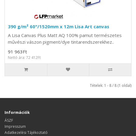
390 g/m² 60"/1520mm x 12m Lisa Art canvas
A Lisa Canvas Plus Matt AQ 100% pamut természetes
művészi vászon pigment/dye tintarendszerekhez..
91 963Ft
Nettó ára: 72 412Ft
Tételek: 1 - 8 / 8 (1 oldal)
Információk
ÁSZF
Impresszum
Adatkezelési Tájékoztató