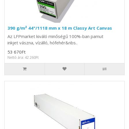
390 g/m² 44"/1118 mm x 18 m Classy Art Canvas
Az LFPmarket kiváló minőségű 100%-ban pamut
inkjet vászna, vízálló, hófehér&nbs..
53 670Ft
Nettó ára: 42 260Ft