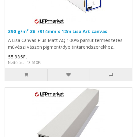
390 g/m² 36"/914mm x 12m Lisa Art canvas
A Lisa Canvas Plus Matt AQ 100% pamut természetes
művészi vászon pigment/dye tintarendszerekhez..
55 385Ft
Nettó ára: 43 610Ft