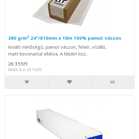
380 g/m² 24"/610mm x 18m 100% pamut vászon
Kiváló minőségű, pamut vászon, fehér, vízálló,
matt bevonattal ellátva. A felület köz..
26 355Ft
Nettó ára: 20 752Ft