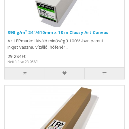
390 g/m² 24"/610mm x 18 m Classy Art Canvas
Az LFPmarket kiváló minőségű 100%-ban pamut
inkjet vászna, vízálló, hófehér ..
29 284Ft
Nettó ára: 23 058Ft