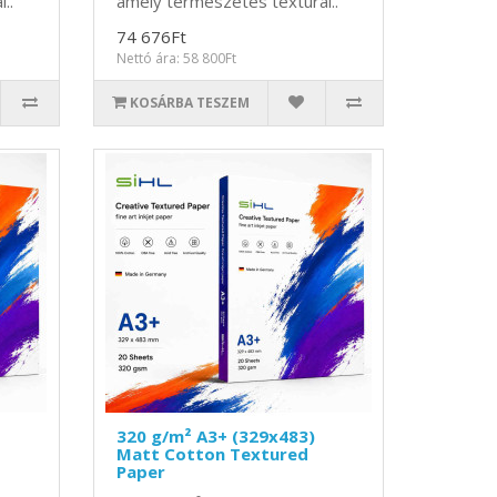
..
amely természetes texturál..
74 676Ft
Nettó ára: 58 800Ft
KOSÁRBA TESZEM
320 g/m² A3+ (329x483)
Matt Cotton Textured
Paper