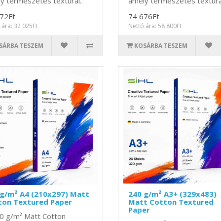
y természetes texturál..
amely természetes texturál
72Ft
74 676Ft
 ára: 32 025Ft
Nettó ára: 58 800Ft
SÁRBA TESZEM
KOSÁRBA TESZEM
 g/m² A4 (210x297) Matt
240 g/m² A3+ (329x483)
ton Textured Paper
Matt Cotton Textured
Paper
0 g/m² Matt Cotton