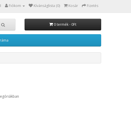
3
Fiókom
Kívánságlista (0)
Kosár
Fizetés
0 termék - 0Ft
kráma
tegóriákban