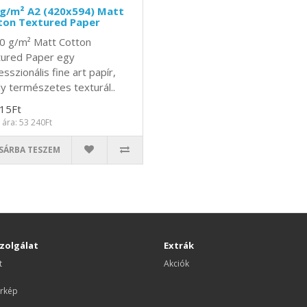
 g/m² A2 (420x594) Matt
ton Textured Paper
0 g/m² Matt Cotton
ured Paper egy
sszionális fine art papír,
y természetes texturál..
15Ft
 ára: 53 240Ft
SÁRBA TESZEM
zolgálat
Extrák
t
Akciók
rkép