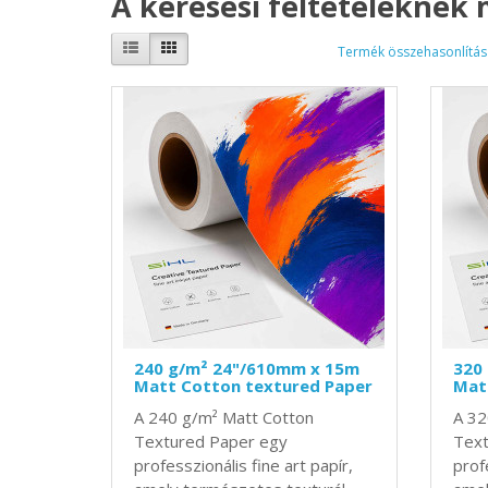
A keresési feltételeknek
Termék összehasonlítás 
240 g/m² 24"/610mm x 15m
320
Matt Cotton textured Paper
Mat
A 240 g/m² Matt Cotton
A 32
Textured Paper egy
Text
professzionális fine art papír,
profe