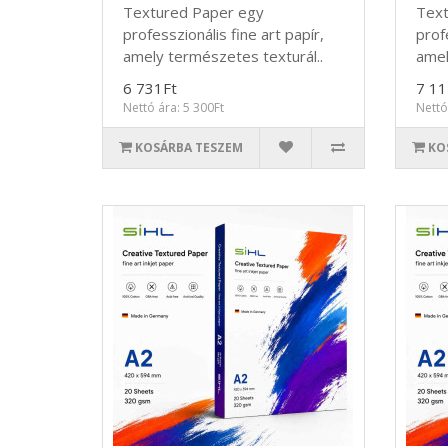
Textured Paper egy
Text
professzionális fine art papír,
profe
amely természetes texturál..
amel
6 731Ft
7 11
Nettó ára: 5 300Ft
Nettó
KOSÁRBA TESZEM
KO