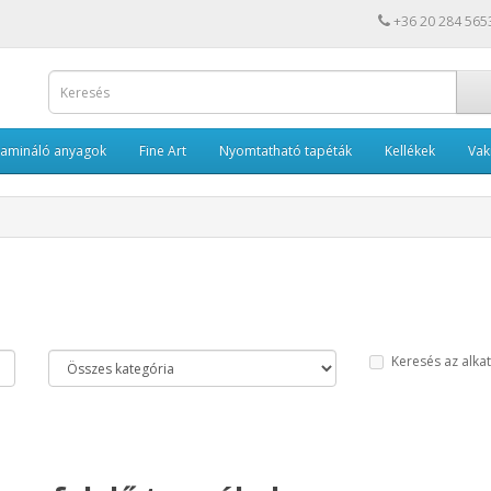
+36 20 284 565
Lamináló anyagok
Fine Art
Nyomtatható tapéták
Kellékek
Va
Keresés az alka