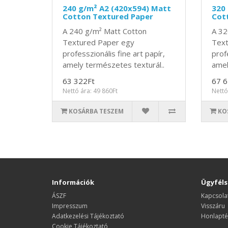
240 g/m² A2 (420x594) Matt
320
Cotton Textured Paper
Cot
A 240 g/m² Matt Cotton
A 32
Textured Paper egy
Text
professzionális fine art papír,
profe
amely természetes texturál..
amel
63 322Ft
67 6
Nettó ára: 49 860Ft
Nettó
KOSÁRBA TESZEM
KO
Információk
Ügyféls
ÁSZF
Kapcsola
Impresszum
Visszáru
Adatkezelési Tájékoztató
Honlapté
Cookie Tájékoztató