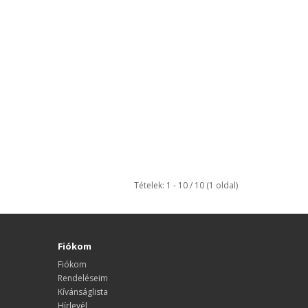
Tételek: 1 - 10 / 10 (1 oldal)
Fiókom
Fiókom
Rendeléseim
Kívánságlista
Hírlevél