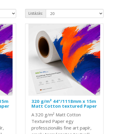
Listázás:
 15m
320 g/m² 44"/1118mm x 15m
aper
Matt Cotton textured Paper
A 320 g/m² Matt Cotton
Textured Paper egy
ír,
professzionális fine art papír,