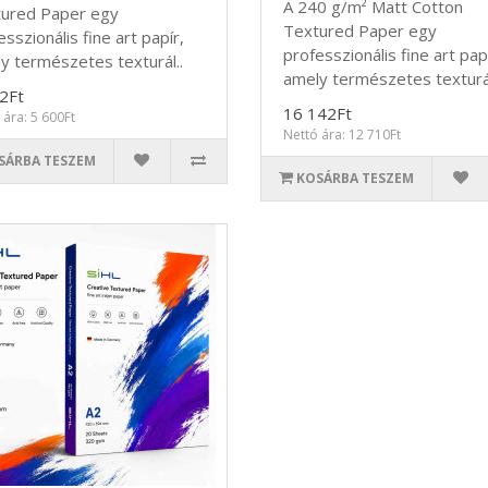
A 240 g/m² Matt Cotton
ured Paper egy
Textured Paper egy
sszionális fine art papír,
professzionális fine art pap
y természetes texturál..
amely természetes texturál
2Ft
16 142Ft
 ára: 5 600Ft
Nettó ára: 12 710Ft
SÁRBA TESZEM
KOSÁRBA TESZEM