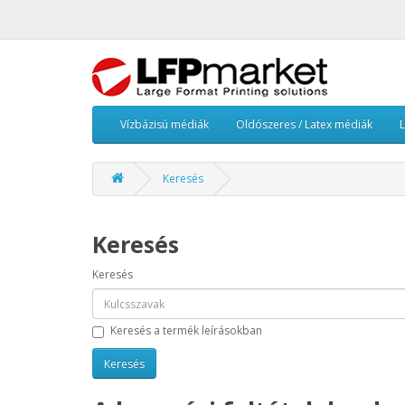
Vízbázisú médiák
Oldószeres / Latex médiák
Keresés
Keresés
Keresés
Keresés a termék leírásokban