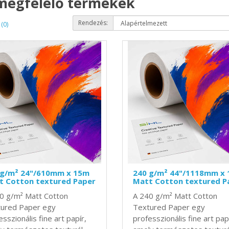
 megfelelő termékek
Rendezés:
(0)
 g/m² 24"/610mm x 15m
240 g/m² 44"/1118mm x
t Cotton textured Paper
Matt Cotton textured P
0 g/m² Matt Cotton
A 240 g/m² Matt Cotton
ured Paper egy
Textured Paper egy
sszionális fine art papír,
professzionális fine art pap