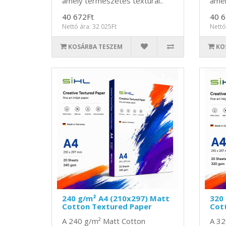
amely természetes texturál..
amel
40 672Ft
40 6
Nettó ára: 32 025Ft
Nettó
KOSÁRBA TESZEM
KO
240 g/m² A4 (210x297) Matt
320
Cotton Textured Paper
Cot
A 240 g/m² Matt Cotton
A 32