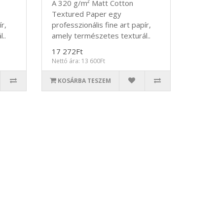
A 320 g/m² Matt Cotton
Textured Paper egy
ír,
professzionális fine art papír,
..
amely természetes texturál..
17 272Ft
Nettó ára: 13 600Ft
KOSÁRBA TESZEM