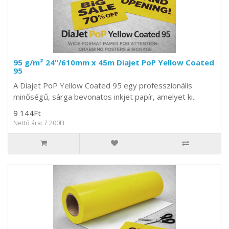
95 g/m² 24"/610mm x 45m Diajet PoP Yellow Coated
95
A Diajet PoP Yellow Coated 95 egy professzionális
minőségű, sárga bevonatos inkjet papír, amelyet ki..
9 144Ft
Nettó ára: 7 200Ft