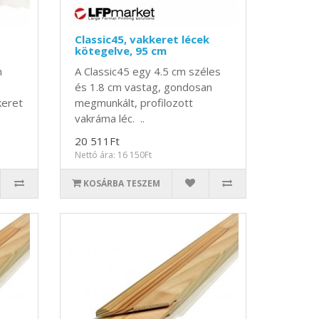
Classic45, vakkeret lécek
kötegelve, 95 cm
m
A Classic45 egy 4.5 cm széles
és 1.8 cm vastag, gondosan
keret
megmunkált, profilozott
vakráma léc. ..
20 511Ft
Nettó ára: 16 150Ft
KOSÁRBA TESZEM