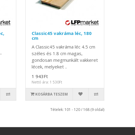
c,
Classic45 vakráma léc, 180
cm
A Classic45 vakráma léc 4.5 cm
-
széles és 1.8 cm magas,
gondosan megmunkált vakkeret
lécek, melyeket ..
1 943Ft
Nettó ára: 1 530Ft
KOSÁRBA TESZEM
Tételek: 101 - 120 / 168 (9 oldal)