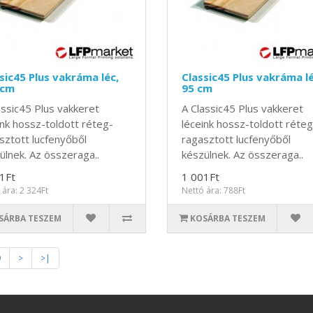
sic45 Plus vakráma léc,
Classic45 Plus vakráma lé
 cm
95 cm
assic45 Plus vakkeret
A Classic45 Plus vakkeret
ink hossz-toldott réteg-
léceink hossz-toldott réteg
sztott lucfenyőből
ragasztott lucfenyőből
ülnek. Az összeraga..
készülnek. Az összeraga..
1Ft
1 001Ft
 ára: 2 324Ft
Nettó ára: 788Ft
SÁRBA TESZEM
KOSÁRBA TESZEM
9
>
>|