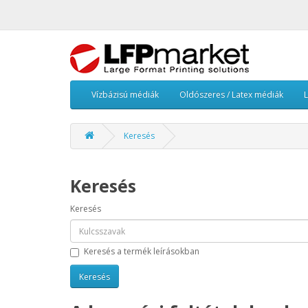
Vízbázisú médiák
Oldószeres / Latex médiák
Keresés
Keresés
Keresés
Keresés a termék leírásokban