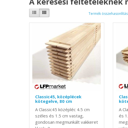
A keresési feltételeknek
Termék összehasonlítás 
Classic45, középlécek
Clas
kötegelve, 80 cm
köte
A Classic45 középléc 4.5 cm
A Cl
széles és 1.5 cm vastag,
és 1
gondosan megmunkált vakkeret
megm