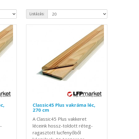
Listázás:
c,
Classic45 Plus vakráma léc,
270 cm
A Classic45 Plus vakkeret
-
léceink hossz-toldott réteg-
ragasztott lucfenyőből