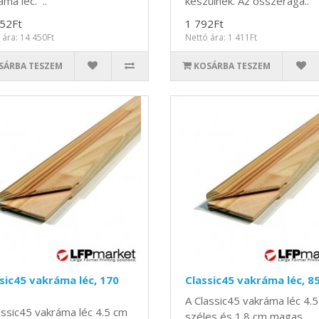
áma léc. ..
készülnek. Az összeraga..
52Ft
1 792Ft
 ára: 14 450Ft
Nettó ára: 1 411Ft
SÁRBA TESZEM
KOSÁRBA TESZEM
sic45 vakráma léc, 170
Classic45 vakráma léc, 8
A Classic45 vakráma léc 4.
assic45 vakráma léc 4.5 cm
széles és 1.8 cm magas,