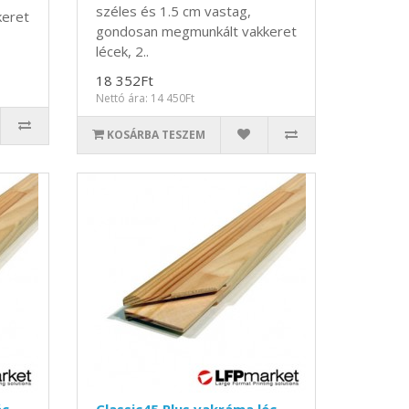
széles és 1.5 cm vastag,
keret
gondosan megmunkált vakkeret
lécek, 2..
18 352Ft
Nettó ára: 14 450Ft
KOSÁRBA TESZEM