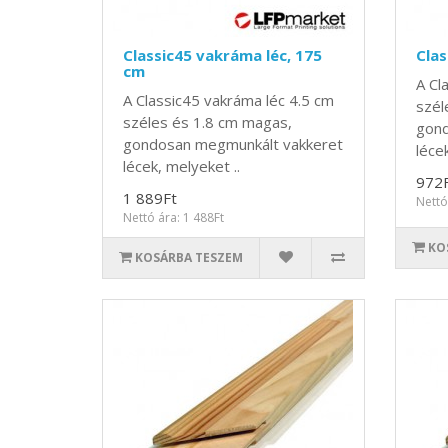
Classic45 vakráma léc, 175
Clas
cm
A Cl
A Classic45 vakráma léc 4.5 cm
szél
széles és 1.8 cm magas,
gond
gondosan megmunkált vakkeret
lécek
lécek, melyeket ..
972
1 889Ft
Nettó
Nettó ára: 1 488Ft
KO
KOSÁRBA TESZEM