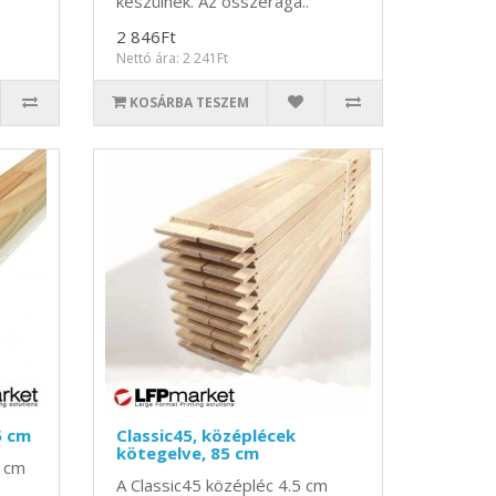
készülnek. Az összeraga..
2 846Ft
Nettó ára: 2 241Ft
KOSÁRBA TESZEM
5 cm
Classic45, középlécek
kötegelve, 85 cm
5 cm
A Classic45 középléc 4.5 cm