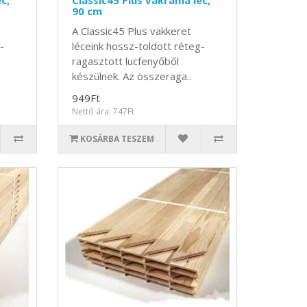
c,
Classic45 Plus vakráma léc,
90 cm
A Classic45 Plus vakkeret
-
léceink hossz-toldott réteg-
ragasztott lucfenyőből
készülnek. Az összeraga..
949Ft
Nettó ára: 747Ft
KOSÁRBA TESZEM