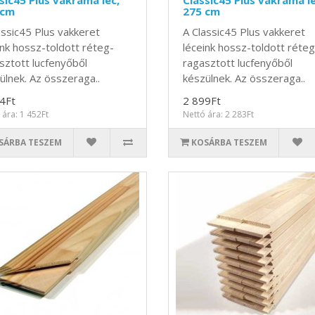
sic45 Plus vakráma léc,
Classic45 Plus vakráma lé
 cm
275 cm
assic45 Plus vakkeret
A Classic45 Plus vakkeret
ink hossz-toldott réteg-
léceink hossz-toldott réteg
sztott lucfenyőből
ragasztott lucfenyőből
ülnek. Az összeraga..
készülnek. Az összeraga..
4Ft
2 899Ft
 ára: 1 452Ft
Nettó ára: 2 283Ft
SÁRBA TESZEM
KOSÁRBA TESZEM