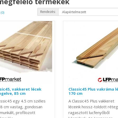
 megfelelő termékek
Rendezés:
(0)
sic45, vakkeret lécek
Classic45 Plus vakráma lé
gelve, 85 cm
170 cm
assic45 egy 4.5 cm széles
A Classic45 Plus vakkeret
.8 cm vastag, gondosan
léceink hossz-toldott réteg
unkált, profilozott
ragasztott lucfenyőből