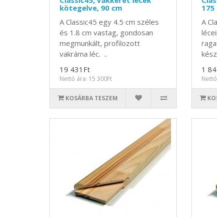
Classic45, vakkeret lécek
Clas
kötegelve, 90 cm
175
A Classic45 egy 4.5 cm széles
A Cl
és 1.8 cm vastag, gondosan
léce
megmunkált, profilozott
raga
vakráma léc. ..
kész
19 431Ft
1 84
Nettó ára: 15 300Ft
Nettó
KOSÁRBA TESZEM
KO