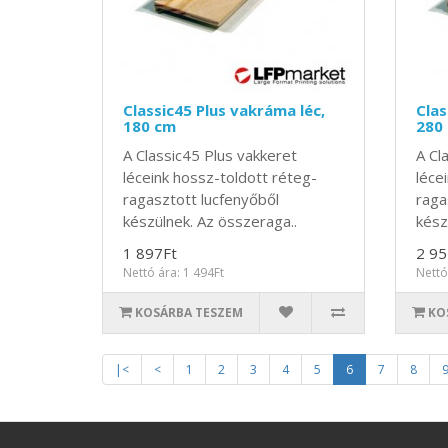
Classic45 Plus vakráma léc,
Clas
180 cm
280
A Classic45 Plus vakkeret
A Cl
léceink hossz-toldott réteg-
léce
ragasztott lucfenyőből
raga
készülnek. Az összeraga..
kész
1 897Ft
2 95
Nettó ára: 1 494Ft
Nettó
KOSÁRBA TESZEM
KO
|<
<
1
2
3
4
5
6
7
8