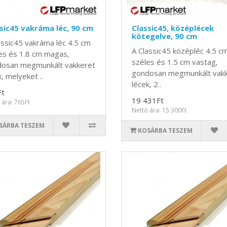
sic45 vakráma léc, 90 cm
Classic45, középlécek
kötegelve, 90 cm
assic45 vakráma léc 4.5 cm
A Classic45 középléc 4.5 c
es és 1.8 cm magas,
széles és 1.5 cm vastag,
osan megmunkált vakkeret
gondosan megmunkált vak
, melyeket ..
lécek, 2..
Ft
19 431Ft
 ára: 765Ft
Nettó ára: 15 300Ft
SÁRBA TESZEM
KOSÁRBA TESZEM