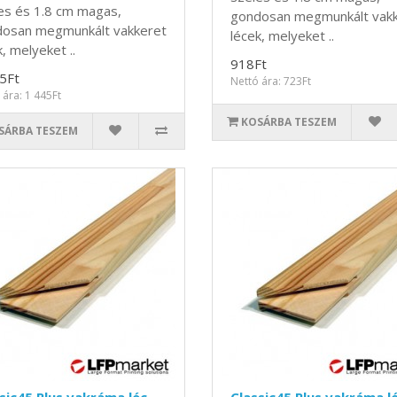
es és 1.8 cm magas,
gondosan megmunkált vak
osan megmunkált vakkeret
lécek, melyeket ..
, melyeket ..
918Ft
5Ft
Nettó ára: 723Ft
 ára: 1 445Ft
KOSÁRBA TESZEM
SÁRBA TESZEM