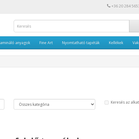
+36 20 284 565
Lamináló anyagok
Fine Art
Nyomtatható tapéták
Kellékek
Va
Keresés az alka