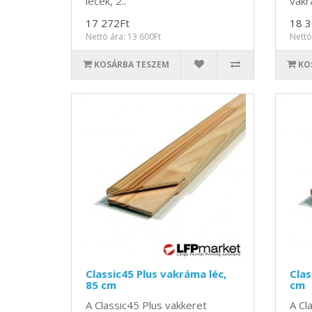
lécek, 2..
vakr
17 272Ft
18 3
Nettó ára: 13 600Ft
Nettó
KOSÁRBA TESZEM
KO
Classic45 Plus vakráma léc,
Clas
85 cm
cm
A Classic45 Plus vakkeret
A Cl