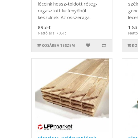
léceink hossz-toldott réteg-
szél
ragasztott lucfenyőből
gond
készülnek. Az összeraga..
lécek
895Ft
1 83
Nettó ára: 705Ft
Nettó
KOSÁRBA TESZEM
KO