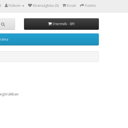
3
Fiókom
Kívánságlista (0)
Kosár
Fizetés
0 termék - 0Ft
kráma
tegóriákban