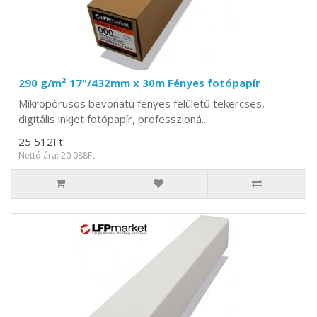
290 g/m² 17"/432mm x 30m Fényes fotópapír
Mikropórusos bevonatú fényes felületű tekercses,
digitális inkjet fotópapír, professzioná..
25 512Ft
Nettó ára: 20 088Ft