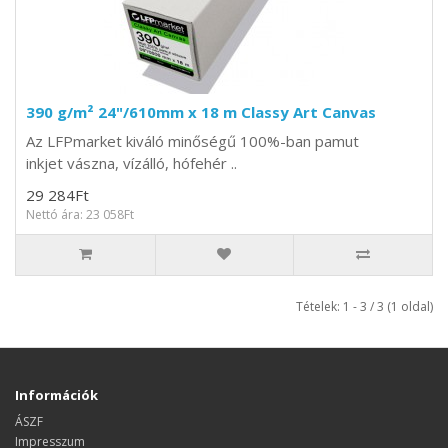
390 g/m² 24"/610mm x 18 m Classy Art Canvas
Az LFPmarket kiváló minőségű 100%-ban pamut
inkjet vászna, vízálló, hófehér ..
29 284Ft
Nettó ára: 23 058Ft
Tételek: 1 - 3 / 3 (1 oldal)
Információk
ÁSZF
Impresszum