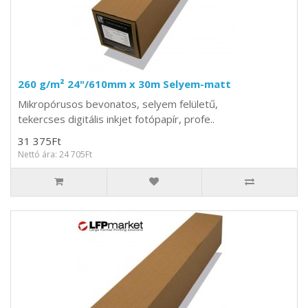
260 g/m² 24"/610mm x 30m Selyem-matt
Mikropórusos bevonatos, selyem felületű,
tekercses digitális inkjet fotópapír, profe..
31 375Ft
Nettó ára: 24 705Ft