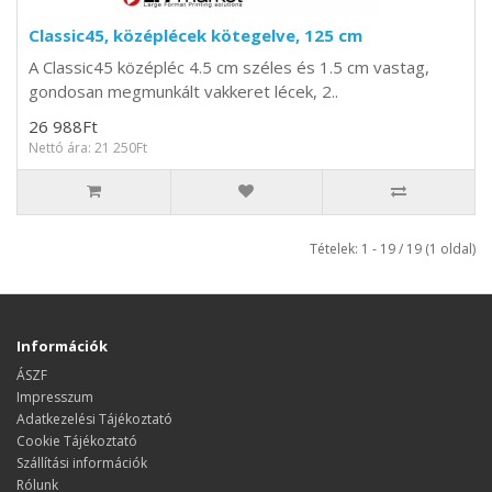
Classic45, középlécek kötegelve, 125 cm
A Classic45 középléc 4.5 cm széles és 1.5 cm vastag,
gondosan megmunkált vakkeret lécek, 2..
26 988Ft
Nettó ára: 21 250Ft
Tételek: 1 - 19 / 19 (1 oldal)
Információk
ÁSZF
Impresszum
Adatkezelési Tájékoztató
Cookie Tájékoztató
Szállítási információk
Rólunk