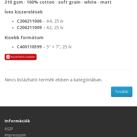
310 gsm · 100% cotton · soft grain · white · matt
Íves kiszerelések
C206211006
– A4, 25 ív
C206211009
– A2, 25 ív
Kisebb formátum
C400110599
– 5" × 7", 25 ív
Nincs listázható termék ebben a kategóriában.
Tovább
Információk
ÁSZF
Impresszum