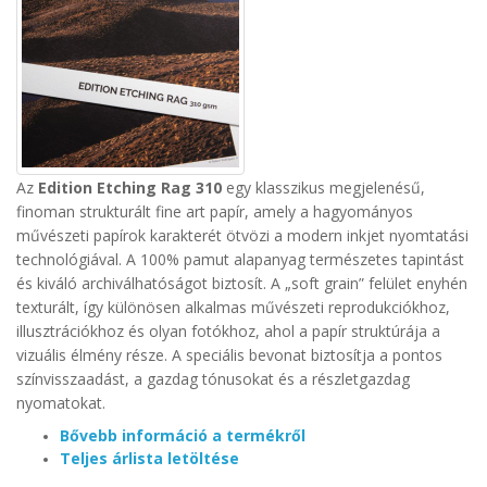
Az
Edition Etching Rag 310
egy klasszikus megjelenésű,
finoman strukturált fine art papír, amely a hagyományos
művészeti papírok karakterét ötvözi a modern inkjet nyomtatási
technológiával. A 100% pamut alapanyag természetes tapintást
és kiváló archiválhatóságot biztosít.
A „soft grain” felület enyhén
texturált, így különösen alkalmas művészeti reprodukciókhoz,
illusztrációkhoz és olyan fotókhoz, ahol a papír struktúrája a
vizuális élmény része. A speciális bevonat biztosítja a pontos
színvisszaadást, a gazdag tónusokat és a részletgazdag
nyomatokat.
Bővebb információ a termékről
Teljes árlista letöltése