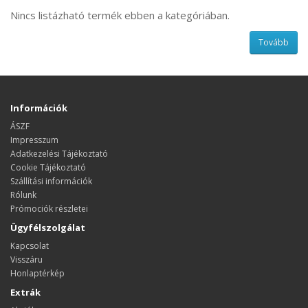
Nincs listázható termék ebben a kategóriában.
Tovább
Információk
ÁSZF
Impresszum
Adatkezelési Tájékoztató
Cookie Tájékoztató
Szállítási információk
Rólunk
Prómociók részletei
Ügyfélszolgálat
Kapcsolat
Visszáru
Honlaptérkép
Extrák