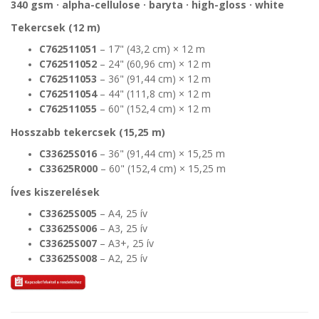
340 gsm · alpha-cellulose · baryta · high-gloss · white
Tekercsek (12 m)
C762511051
– 17" (43,2 cm) × 12 m
C762511052
– 24" (60,96 cm) × 12 m
C762511053
– 36" (91,44 cm) × 12 m
C762511054
– 44" (111,8 cm) × 12 m
C762511055
– 60" (152,4 cm) × 12 m
Hosszabb tekercsek (15,25 m)
C33625S016
– 36" (91,44 cm) × 15,25 m
C33625R000
– 60" (152,4 cm) × 15,25 m
Íves kiszerelések
C33625S005
– A4, 25 ív
C33625S006
– A3, 25 ív
C33625S007
– A3+, 25 ív
C33625S008
– A2, 25 ív