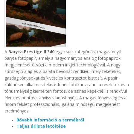
A
Baryta Prestige II 340
egy csúcskategóriás, magasfényű
baryta fotópapír, amely a hagyományos analóg fotópapírok
megjelenését ötvözi a modern inkjet technológiával. A nagy
sűrűségű alap és a baryta bevonat rendkívül mély feketéket,
gazdag tónusokat és kivételes kontrasztot biztosít.
A papír
különösen alkalmas fekete-fehér fotókhoz, ahol a részletek és a
tónusmélység kiemelten fontos, de színes képeknél is rendkívül
élénk és pontos színvisszaadást nyújt. A magas fényesség és a
finom felület professzionális, galéria minőségű megjelenést
eredményez.
Bővebb információ a termékről
Teljes árlista letöltése