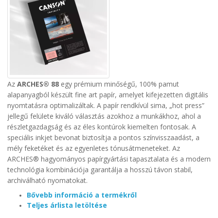
Az
ARCHES® 88
egy prémium minőségű, 100% pamut
alapanyagból készült fine art papír, amelyet kifejezetten digitális
nyomtatásra optimalizáltak. A papír rendkívül sima, „hot press”
jellegű felülete kiváló választás azokhoz a munkákhoz, ahol a
részletgazdagság és az éles kontúrok kiemelten fontosak.
A
speciális inkjet bevonat biztosítja a pontos színvisszaadást, a
mély feketéket és az egyenletes tónusátmeneteket. Az
ARCHES® hagyományos papírgyártási tapasztalata és a modern
technológia kombinációja garantálja a hosszú távon stabil,
archiválható nyomatokat.
Bővebb információ a termékről
Teljes árlista letöltése