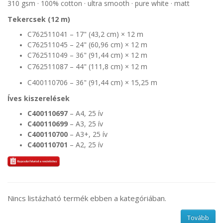
310 gsm · 100% cotton · ultra smooth · pure white · matt
Tekercsek (12 m)
C762511041 – 17" (43,2 cm) × 12 m
C762511045 – 24" (60,96 cm) × 12 m
C762511049 – 36" (91,44 cm) × 12 m
C762511087 – 44" (111,8 cm) × 12 m
C400110706 – 36" (91,44 cm) × 15,25 m
Íves kiszerelések
C400110697
– A4, 25 ív
C400110699
– A3, 25 ív
C400110700
– A3+, 25 ív
C400110701
– A2, 25 ív
Nincs listázható termék ebben a kategóriában.
Tovább