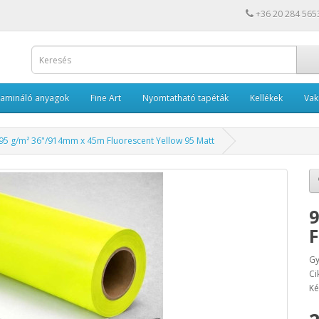
+36 20 284 565
Lamináló anyagok
Fine Art
Nyomtatható tapéták
Kellékek
Va
95 g/m² 36"/914mm x 45m Fluorescent Yellow 95 Matt
9
F
Gy
Ci
Ké