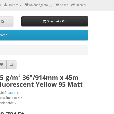
3
Fiókom
Kívánságlista (0)
Kosár
Fizetés
0 termék - 0Ft
kráma
5 g/m² 36"/914mm x 45m
luorescent Yellow 95 Matt
ártó:
Diatecx
kkszám: 330936
szletinfó: 8