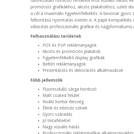
fluoreszkáló hordozó rendkívül erős vizuális hatást ke
promóciós grafikákhoz, akciós plakátokhoz, üzleti d
a cél a maximális figyelemfelkeltés. A bevonat gyor
felbontású nyomtatás esetén is.
A papír kompatibilis
választás professzionális grafikai és nagyformátumú
Felhasználási területek
POS és PoP reklámanyagok
Akciós és promóciós plakátok
Figyelemfelkeltő display grafikák
Beltéri reklámanyagok
Prezentációs és dekorációs alkalmazások
Főbb jellemzők
Fluoreszkáló sárga hordozó
Matt coated felület
Kiváló kontúr élesség
Élénk és intenzív színek
Gyors száradás
Jó tintafelvétel
Nagy vizuális hatás
Professzionális reklámgrafikai alkalmazásokho