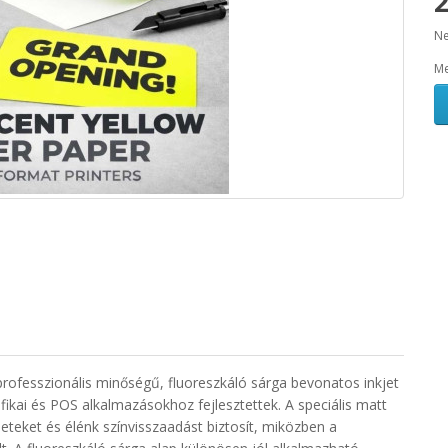
2
Ne
Me
professzionális minőségű, fluoreszkáló sárga bevonatos inkjet
afikai és POS alkalmazásokhoz fejlesztettek. A speciális matt
leteket és élénk színvisszaadást biztosít, miközben a