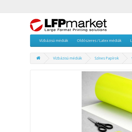
Vízbázisú médiák
Oldószeres / Latex médiák
Vízbázisú médiák
Színes Papírok