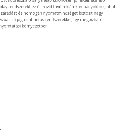
lt.
A fluoreszkáló sárga alap különösen jól alkalmazható
isplay rendszerekhez és rövid távú reklámkampányokhoz, ahol
s száradást és homogén nyomatminőséget biztosít nagy
 vízbázisú pigment tintás rendszerekkel, így megbízható
 nyomtatási környezetben.
z