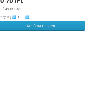
0 701Ft
ttó ár: 16 300Ft
nnyiség
Kosárba teszem