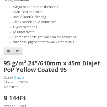
Sárga bevonatos reklámpapír
Matt coated felület
Kiváló kontúr élesség
Élénk színek és jó kontraszt
Gyors száradás
Jó tintafelvétel
Professzionális grafikai alkalmazásokhoz
Vízbázisú pigment tintákkal kompatibilis
95 g/m² 24"/610mm x 45m Diajet
PoP Yellow Coated 95
Gyártó:
Diatecx
Cikkszám: 370624
Készletinfó: 5
9 144Ft
Nettó ár: 7 200Ft