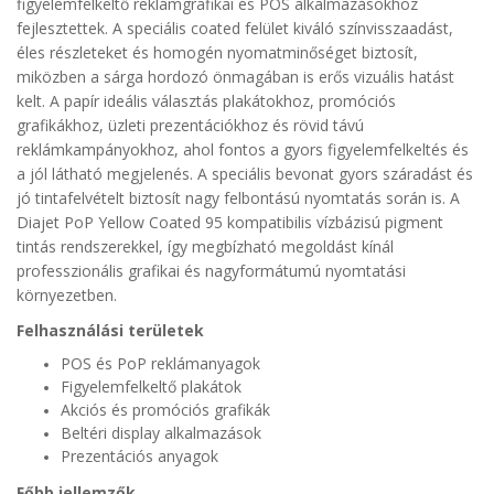
figyelemfelkeltő reklámgrafikai és POS alkalmazásokhoz
fejlesztettek. A speciális coated felület kiváló színvisszaadást,
éles részleteket és homogén nyomatminőséget biztosít,
miközben a sárga hordozó önmagában is erős vizuális hatást
kelt. A papír ideális választás plakátokhoz, promóciós
grafikákhoz, üzleti prezentációkhoz és rövid távú
reklámkampányokhoz, ahol fontos a gyors figyelemfelkeltés és
a jól látható megjelenés. A speciális bevonat gyors száradást és
jó tintafelvételt biztosít nagy felbontású nyomtatás során is. A
Diajet PoP Yellow Coated 95 kompatibilis vízbázisú pigment
tintás rendszerekkel, így megbízható megoldást kínál
professzionális grafikai és nagyformátumú nyomtatási
környezetben.
Felhasználási területek
POS és PoP reklámanyagok
Figyelemfelkeltő plakátok
Akciós és promóciós grafikák
Beltéri display alkalmazások
Prezentációs anyagok
Főbb jellemzők