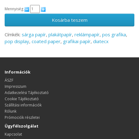
Mennyiség
Kosárba teszem
Címkék:
sárga papír
,
plakátpapír
,
reklámpapír
,
pos grafika
,
pop display
,
coated paper
,
grafikai papír
,
diatecx
Információk
ÁSZF
Impresszum
Adatkezelési Tájékoztató
Cookie Tájékoztató
Szállítási információk
Rólunk
Prómociók részletei
Ügyfélszolgálat
Kapcsolat