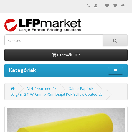
0 termék - 0Ft
Kategóriák
Vízbázisú médiák
Színes Papírok
95 g/m² 24"/610mm x 45m Diajet PoP Yellow Coated 95