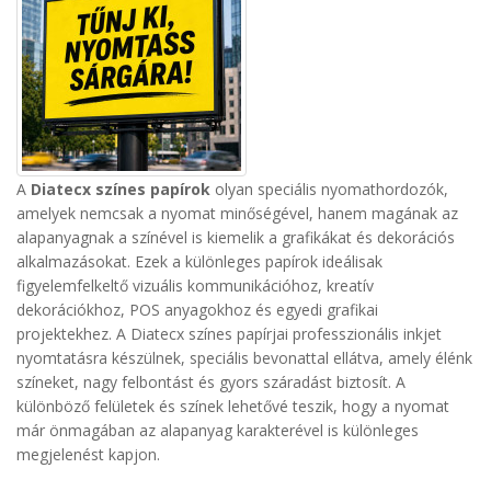
A
Diatecx színes papírok
olyan speciális nyomathordozók,
amelyek nemcsak a nyomat minőségével, hanem magának az
alapanyagnak a színével is kiemelik a grafikákat és dekorációs
alkalmazásokat. Ezek a különleges papírok ideálisak
figyelemfelkeltő vizuális kommunikációhoz, kreatív
dekorációkhoz, POS anyagokhoz és egyedi grafikai
projektekhez. A Diatecx színes papírjai professzionális inkjet
nyomtatásra készülnek, speciális bevonattal ellátva, amely élénk
színeket, nagy felbontást és gyors száradást biztosít. A
különböző felületek és színek lehetővé teszik, hogy a nyomat
már önmagában az alapanyag karakterével is különleges
megjelenést kapjon.