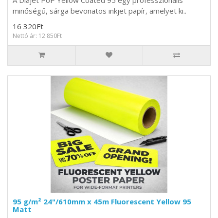
A Diajet PoP Yellow Coated 95 egy professzionális
minőségű, sárga bevonatos inkjet papír, amelyet ki..
16 320Ft
Nettó ár: 12 850Ft
95 g/m² 24"/610mm x 45m Fluorescent Yellow 95
Matt