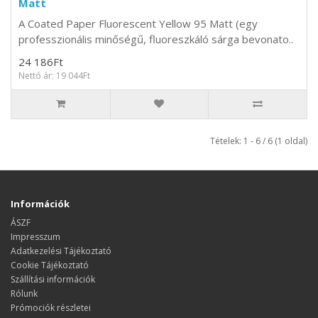
Matt
A Coated Paper Fluorescent Yellow 95 Matt (egy
professzionális minőségű, fluoreszkáló sárga bevonato..
24 186Ft
Nettó ár: 19 044Ft
Tételek: 1 - 6 / 6 (1 oldal)
Információk
ÁSZF
Impresszum
Adatkezelési Tájékoztató
Cookie Tájékoztató
Szállítási információk
Rólunk
Prómociók részletei