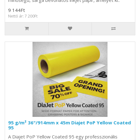
minőségű, sárga bevonatos inkjet papír, amelyet ki..
9 144Ft
Nettó ár: 7 200Ft
95 g/m² 36"/914mm x 45m Diajet PoP Yellow Coated
95
A Diajet PoP Yellow Coated 95 egy professzionális