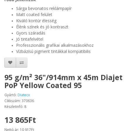
Sárga bevonatos reklámpapír
Matt coated felület
Kiváló kontúr élesség
Élénk színek és jó kontraszt
Gyors száradás
Jó tintafelvétel
Professzionális grafikai alkalmazásokhoz
Vízbázisú pigment tintákkal kompatibilis
95 g/m² 36"/914mm x 45m Diajet
PoP Yellow Coated 95
Gyártó:
Diatecx
Cikkszám: 370636
Készletinfó: 8
13 865Ft
Nettó ár: 10 917Ft