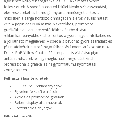
figyelemfelkeltő reklámgrafikai és POS alkalmazásokhoz
fejlesztettek. A speciális coated felület kiváló színvisszaadást,
éles részleteket és homogén nyomatminőséget biztosít,
miközben a sárga hordozó önmagában is erős vizuális hatást
kelt. A papír ideális választás plakátokhoz, promóciós
grafikákhoz, üzleti prezentációkhoz és rövid távú
reklámkampányokhoz, ahol fontos a gyors figyelemfelkeltés és
a jól látható megjelenés. A speciális bevonat gyors száradást és
jó tintafelvételt biztosít nagy felbontású nyomtatás során is. A
Diajet PoP Yellow Coated 95 kompatibilis vízbázisú pigment
tintás rendszerekkel, így megbízható megoldást kínál
professzionális grafikai és nagyformátumú nyomtatási
környezetben.
Felhasználási területek
POS és PoP reklámanyagok
Figyelemfelkeltő plakátok
Akciós és promóciós grafikák
Beltéri display alkalmazások
Prezentációs anyagok
Főbb jellemzők