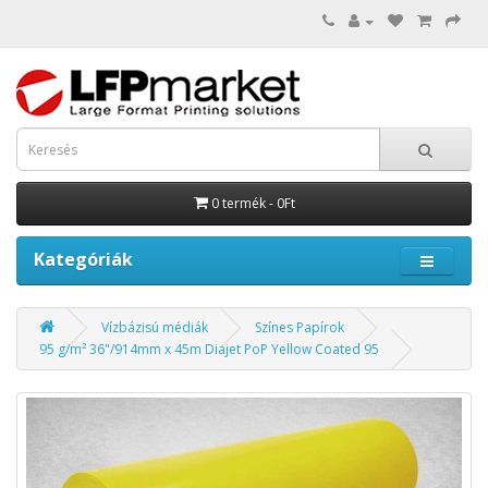
0 termék - 0Ft
Kategóriák
Vízbázisú médiák
Színes Papírok
95 g/m² 36"/914mm x 45m Diajet PoP Yellow Coated 95