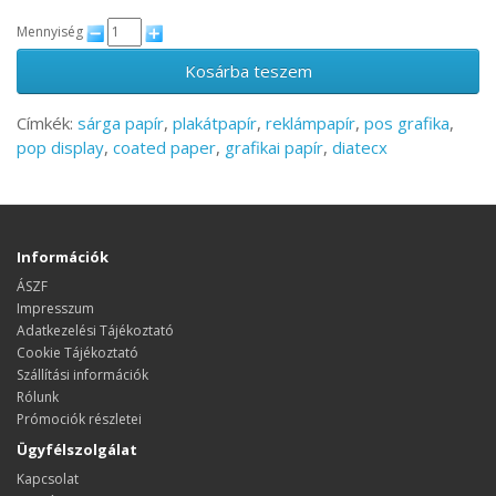
Mennyiség
Kosárba teszem
Címkék:
sárga papír
,
plakátpapír
,
reklámpapír
,
pos grafika
,
pop display
,
coated paper
,
grafikai papír
,
diatecx
Információk
ÁSZF
Impresszum
Adatkezelési Tájékoztató
Cookie Tájékoztató
Szállítási információk
Rólunk
Prómociók részletei
Ügyfélszolgálat
Kapcsolat