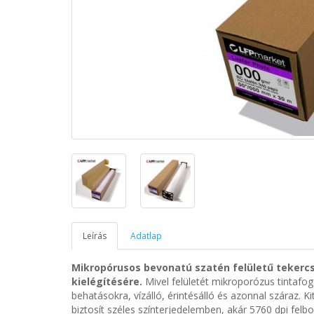
Leírás
Adatlap
Mikropórusos bevonatú szatén felületű tekercses
kielégítésére.
Mivel felületét mikroporózus tintafog
behatásokra, vízálló, érintésálló és azonnal száraz. K
biztosít széles színterjedelemben, akár 5760 dpi fel