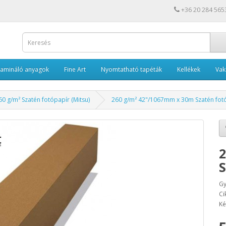
+36 20 284 565
Lamináló anyagok
Fine Art
Nyomtatható tapéták
Kellékek
Va
60 g/m² Szatén fotópapír (Mitsu)
260 g/m² 42"/1067mm x 30m Szatén fot
2
S
Gy
Ci
Ké