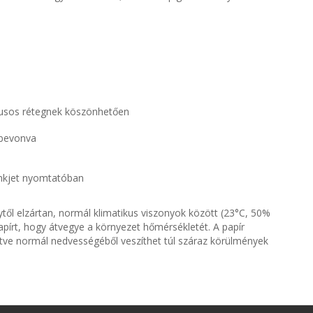
órusos rétegnek köszönhetően
 bevonva
 inkjet nyomtatóban
ytől elzártan, normál klimatikus viszonyok között (23°C, 50%
papírt, hogy átvegye a környezet hőmérsékletét. A papír
tve normál nedvességéből veszíthet túl száraz körülmények