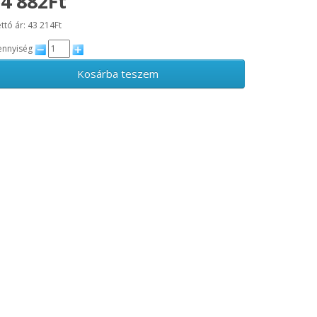
4 882Ft
ttó ár: 43 214Ft
nnyiség
Kosárba teszem