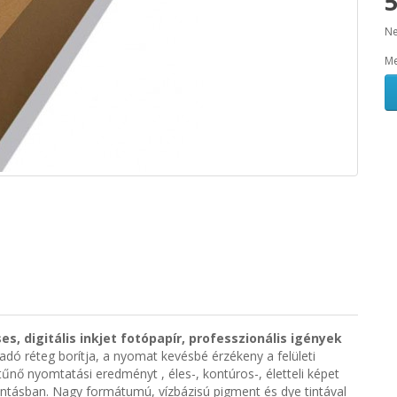
5
Ne
Me
, digitális inkjet fotópapír, professzionális igények
adó réteg borítja, a nyomat kevésbé érzékeny a felületi
itűnő nyomtatási eredményt , éles-, kontúros-, életteli képet
bontásban. Nagy formátumú, vízbázisú pigment és dye tintával