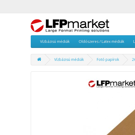
Vízbázisú médiák
Oldószeres / Latex médiák
Vízbázisú médiák
Fotó papírok
2