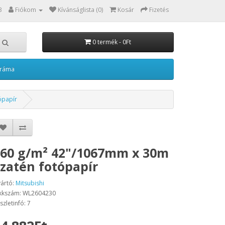
3
Fiókom
Kívánságlista (0)
Kosár
Fizetés
0 termék - 0Ft
kráma
ópapír
60 g/m² 42"/1067mm x 30m
zatén fotópapír
ártó:
Mitsubishi
kkszám: WL2604230
szletinfó: 7