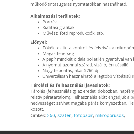
működő tintasugaras nyomtatókban használható.
Alkalmazási területek:
Portrék
Kiállítási grafikák
Művészi fotó reprodukciók, stb.
Előnyei:
Tökéletes tinta kontroll és felszívás a mikrop
Magas fehérség
A papír mindkét oldala polietilén gyantával van
A nyomat azonnal szárad, vízálló, érintésálló
Nagy felbontás, akár 5760 dpi
Univerzálisan használható a legtöbb vízbázisú
Tárolási és felhasználási javaslatok:
Tárolás (felhasználásig) az eredeti dobozban, napfén
relatív páratartalom). Felhasználás előtt engedjük a 
nedvességet szívhat magába párás környezetben, ille
között.
Címkék:
260
,
szatén
,
fotópapír
,
mikropórusos
,