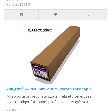
Nettó ár: 16 710Ft
200 g/m² 24"/610mm x 30m Szatén fotópapír
Mikropórusos bevonatú szatén felületű tekercses,
digitális inkjet fotópapír, professzionális igények..
27 648Ft