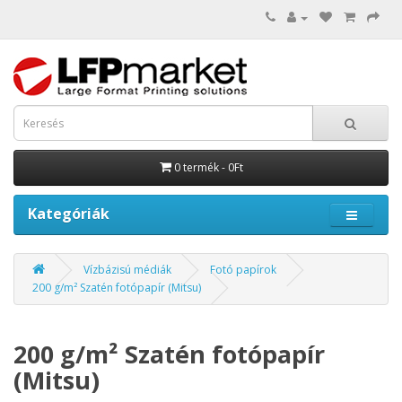
0 termék - 0Ft
Kategóriák
Vízbázisú médiák
Fotó papírok
200 g/m² Szatén fotópapír (Mitsu)
200 g/m² Szatén fotópapír
(Mitsu)