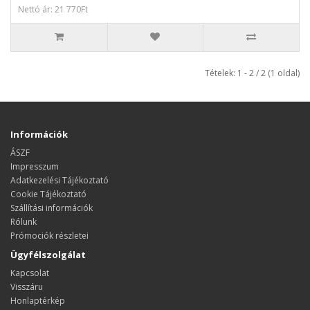
Nettó ár: 21 770Ft
Tételek: 1 - 2 / 2 (1 oldal)
Információk
ÁSZF
Impresszum
Adatkezelési Tájékoztató
Cookie Tájékoztató
Szállítási információk
Rólunk
Prómociók részletei
Ügyfélszolgálat
Kapcsolat
Visszáru
Honlaptérkép