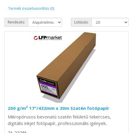
Termék összehasonlítás (0)
Rendezés:
Listázás:
200 g/m² 17"/432mm x 30m Szatén fotópapír
Mikropórusos bevonatú szatén felületű tekercses,
digitális inkjet fotópapír, professzionális igények..
21 222Ft