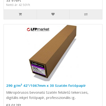
53 976Ft
Nettó ár: 42 501Ft
290 g/m² 42"/1067mm x 30 Szatén fotópapír
Mikropórusos bevonatú Szatén felületű tekercses,
digitális inkjet fotópapír, professzionális ig..
63 012Ft