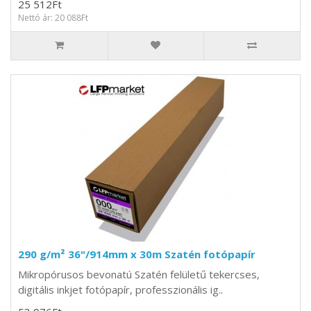
25 512Ft
Nettó ár: 20 088Ft
290 g/m² 36"/914mm x 30m Szatén fotópapír
Mikropórusos bevonatú Szatén felületű tekercses,
digitális inkjet fotópapír, professzionális ig..