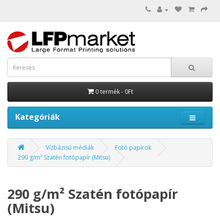
0 termék - 0Ft
Kategóriák
Vízbázisú médiák
Fotó papírok
290 g/m² Szatén fotópapír (Mitsu)
290 g/m² Szatén fotópapír
(Mitsu)