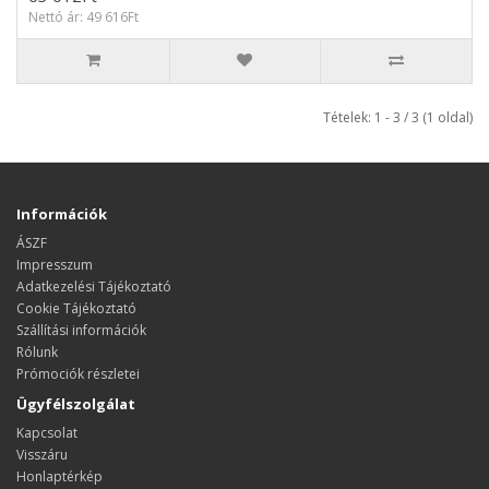
Nettó ár: 49 616Ft
Tételek: 1 - 3 / 3 (1 oldal)
Információk
ÁSZF
Impresszum
Adatkezelési Tájékoztató
Cookie Tájékoztató
Szállítási információk
Rólunk
Prómociók részletei
Ügyfélszolgálat
Kapcsolat
Visszáru
Honlaptérkép