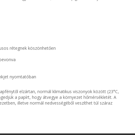
órusos rétegnek köszönhetően
 bevonva
 inkjet nyomtatóban
apfénytől elzártan, normál klimatikus viszonyok között (23°C,
engedjük a papírt, hogy átvegye a környezet hőmérsékletét. A
zetben, illetve normál nedvességéből veszíthet túl száraz