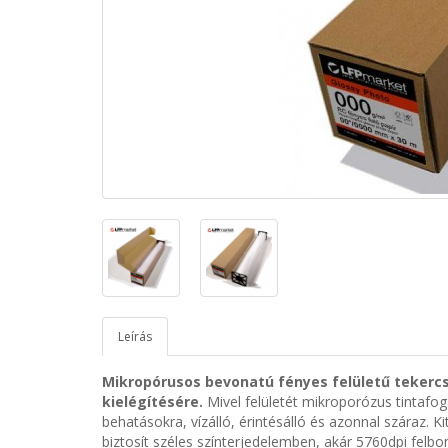
Leírás
Mikropórusos bevonatú
fényes
felületű tekercs
kielégítésére.
Mivel felületét mikroporózus tintafog
behatásokra, vízálló, érintésálló és azonnal száraz. K
biztosít széles színterjedelemben, akár 5760dpi felb