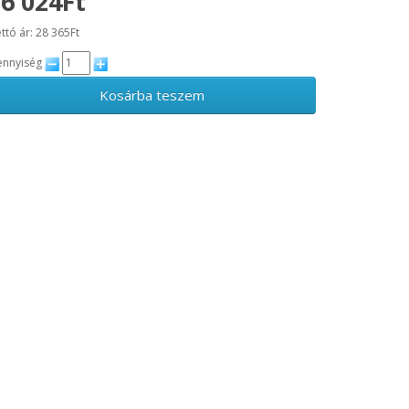
6 024Ft
ttó ár: 28 365Ft
nnyiség
Kosárba teszem