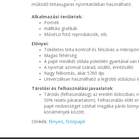
működő tintasugaras nyomtatókban használható.
Alkalmazási területek:
Portrék
Kiállítási grafikák
Művészi fotó reprodukciók, stb.
Előnyei:
Tökéletes tinta kontroll és felszívás a mikrop
Magas fehérség
A papír mindkét oldala polietilén gyantával van
A nyomat azonnal szárad, vízálló, érintésálló
Nagy felbontás, akár 5760 dpi
Univerzálisan használható a legtöbb vízbázisú
Tárolási és felhasználási javaslatok
:
Tárolás (felhasználásig) az eredeti dobozban, n
50% relatív páratartalom). Felhasználás előtt 
papír nedvességet szívhat magába párás környe
körülmények között.
Címkék:
fényes
,
fotópapír