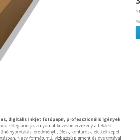
3
Ne
Me
es, digitális inkjet fotópapír, professzionális igények
adó réteg borítja, a nyomat kevésbé érzékeny a felületi
itűnő nyomtatási eredményt , éles-, kontúros-, életteli képet
ontásban. Nagy formátumú, vízbázisú pigment és dye tintával