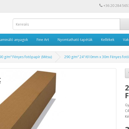
+36 20 284 565
Lamináló anyagok
Fine Art
Nyomtatható tapéták
Kellékek
Va
90 g/m² Fényes fotópapír (Mitsu)
290 g/m² 24"/610mm x 30m Fényes fotó
2
F
Gy
Ci
Ké