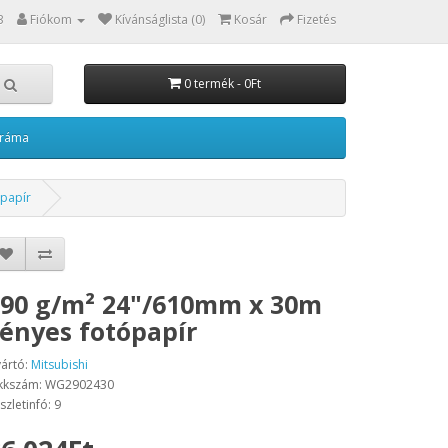
3
Fiókom
Kívánságlista (0)
Kosár
Fizetés
0 termék - 0Ft
kráma
papír
90 g/m² 24"/610mm x 30m
ényes fotópapír
ártó:
Mitsubishi
kkszám: WG2902430
szletinfó: 9