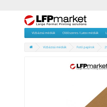
Vízbázisú médiák
Oldószeres / Latex médiák
Vízbázisú médiák
Fotó papírok
2