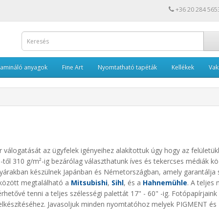
+36 20 284 565
Lamináló anyagok
Fine Art
Nyomtatható tapéták
Kellékek
Va
 válogatását az ügyfelek igényeihez alakítottuk úgy hogy az felüle
²-től 310 g/m
²-ig bezárólag választhatunk íves és tekercses médiák köz
yárakban készülnek Japánban és Németországban, amely garantálja 
 között megtalálható a
Mitsubishi
,
Sihl
, és a
Hahnemühle
. A telje
érhetővé tenni a teljes szélességi palettát 17" - 60" -ig.
Fotópapírjaink
ok elkészítéséhez. Javasoljuk minden nyomtatóhoz melyek PIGMENT és