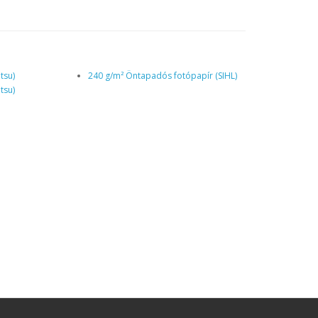
tsu)
240 g/m² Öntapadós fotópapír (SIHL)
tsu)