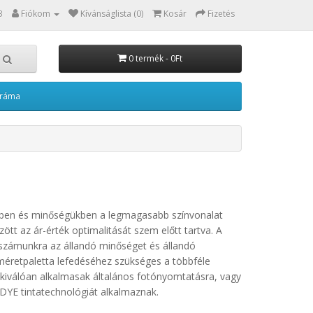
3
Fiókom
Kívánságlista (0)
Kosár
Fizetés
0 termék - 0Ft
kráma
tükben és minőségükben a legmagasabb színvonalat
ött az ár-érték optimalitását szem előtt tartva. A
számunkra az állandó minőséget és állandó
s méretpaletta lefedéséhez szükséges a többféle
 kiválóan alkalmasak általános fotónyomtatásra, vagy
 DYE tintatechnológiát alkalmaznak.