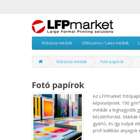
Vízbázisú médiák
Oldószeres / Latex médiák
Vízbázisú médiák
Fotó papírok
Fotó papírok
Az LFPmarket fotópapír
képviseljenek. 190 g/m
médiák a legnagyobb g
készletforrást. Márkák
gyártó, és így tudjuk el
profi kiállítási anyag