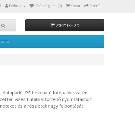
3
Fiókom
Kívánságlista (0)
Kosár
Fizetés
0 termék - 0Ft
kráma
, öntapadó, PE bevonatú fotópapír szatén
ezetten vizes tintákkal történő nyomtatáshoz
neteket és a részletek nagy felbontását