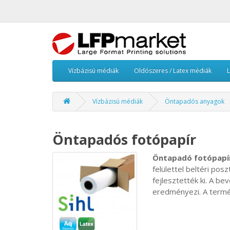
Vízbázisú médiák
Oldószeres / Latex médiák
Vízbázisú médiák
Öntapadós anyagok
Öntapadós fotópapír
Öntapadó fotópapí
felülettel beltéri po
fejlesztették ki. A b
eredményezi. A termék