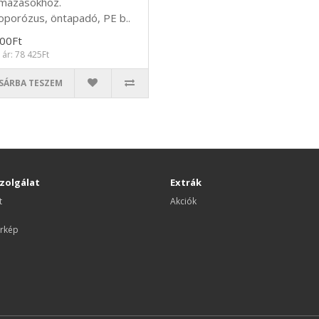
lmazásokhoz.
oporózus, öntapadó, PE b..
00Ft
 ár: 78 425Ft
SÁRBA TESZEM
zolgálat
Extrák
t
Akciók
rkép