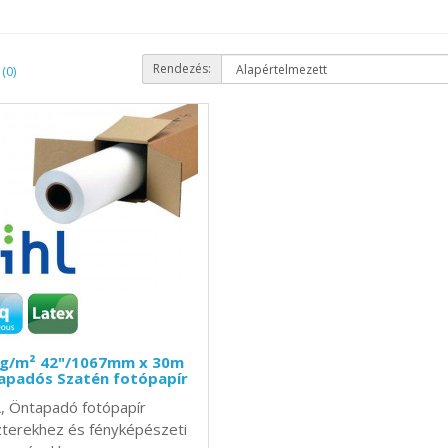
Rendezés:
(0)
 g/m² 42"/1067mm x 30m
apadós Szatén fotópapír
, Öntapadó fotópapír
terekhez és fényképészeti