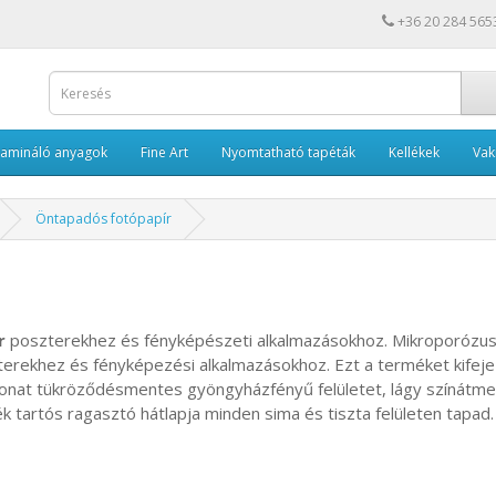
+36 20 284 565
Lamináló anyagok
Fine Art
Nyomtatható tapéták
Kellékek
Va
Öntapadós fotópapír
r
poszterekhez és fényképészeti alkalmazásokhoz. Mikroporózus
szterekhez és fényképezési alkalmazásokhoz. Ezt a terméket kifej
evonat tükröződésmentes gyöngyházfényű felületet, lágy színátme
 tartós ragasztó hátlapja minden sima és tiszta felületen tapad.