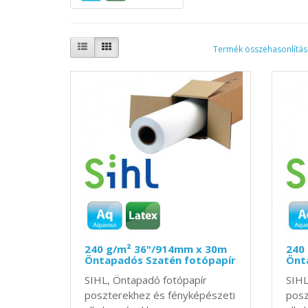
Termék összehasonlítás 
240 g/m² 36"/914mm x 30m
240
Öntapadós Szatén fotópapír
Önt
SIHL, Öntapadó fotópapír
SIHL
poszterekhez és fényképészeti
posz