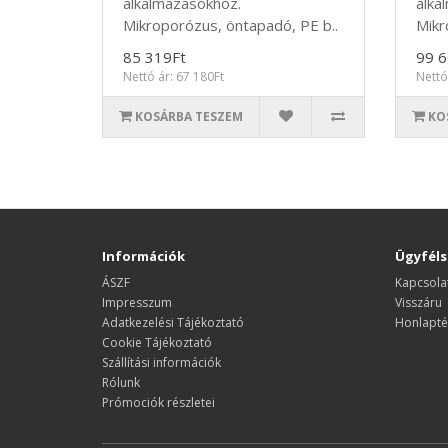
alkalmazásokhoz.
alka
Mikroporózus, öntapadó, PE b..
Mikr
85 319Ft
99 6
Nettó ár: 67 180Ft
Nettó
KOSÁRBA TESZEM
KO
Információk
Ügyféls
ÁSZF
Kapcsola
Impresszum
Visszáru
Adatkezelési Tájékoztató
Honlapté
Cookie Tájékoztató
Szállítási információk
Rólunk
Prómociók részletei