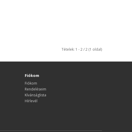
Tételek: 1 - 2 / 2 (1 oldal)
Fiókom
Fiókom
Rendeléseim
Kívánságlista
Hírlevél