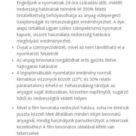
Engedjünk a nyomatnak 24 óra száradási időt, mielőtt
nedvesség hatásának tennénk ki! 350% feletti
tintatelítettség befolyásolhatja az anyag vízlepergető
tulajdonságát és tintaszivárgást eredményezhet. A dye-
alapú tintákkal ugyan széles színspektrumú nyomatot
kapunk, viszont használata nedvesség hatására
megfolyást eredményezhet.
Óvjuk a szennyeződéstél, mivel az nem távolítható el a
nyomtatott felületről!
Az anyag bevonata rongálódhat erős gyűrés illetve
hajtogatás hatására!
A legoptimálisabb nyomtatási eredmény normál
klimatikus viszonyok között (23°C és 50% relatív
páratartalom) érhető el. Felhasználásig tároljuk az
anyagot saját dobozában, közvetlen napfénytől, sugárzó
hőtől és nedvességtől védett helyen.
Mivel a film bevonata nedvszívó hatású, soha ne érintsük
puszta kézzel! Mint általában minden inkjet bevonatú
anyagnál, mindig használjunk pamutkesztyűt a tekercsek
kezeléséhez! A film bevonatos oldalával kifelé van
tekercselv
e