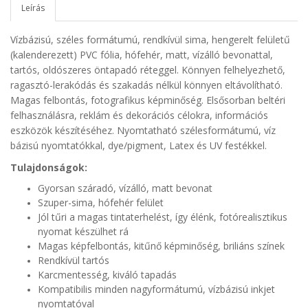
Leírás
Vízbázisú, széles formátumú, rendkívül sima, hengerelt felületű
(kalenderezett) PVC fólia, hófehér, matt, vízálló bevonattal,
tartós, oldószeres öntapadó réteggel.
Könnyen felhelyezhető,
ragasztó-lerakódás és szakadás nélkül könnyen eltávolítható.
Magas felbontás, fotografikus képminőség. Elsősorban beltéri
felhasználásra, reklám és dekorációs célokra, információs
eszközök készítéséhez. Nyomtatható szélesformátumú, víz
bázisú nyomtatókkal, dye/pigment, Latex és UV festékkel.
Tulajdonságok:
Gyorsan száradó, vízálló, matt bevonat
Szuper-sima, hófehér felület
Jól tűri a magas tintaterhelést, így élénk, fotórealisztikus
nyomat készülhet rá
Magas képfelbontás, kitűnő képminőség, briliáns színek
Rendkívül tartós
Karcmentesség, kiváló tapadás
Kompatibilis minden nagyformátumú, vízbázisú inkjet
nyomtatóval