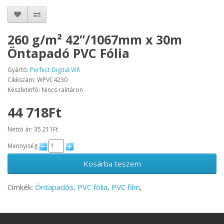
260 g/m² 42”/1067mm x 30m
Öntapadó PVC Fólia
Gyártó:
Perfect Digital WR
Cikkszám: WPVC4230
Készletinfó: Nincs raktáron
44 718Ft
Nettó ár: 35 211Ft
Mennyiség
Kosárba teszem
Címkék:
Öntapadós
,
PVC fólia
,
PVC film
,