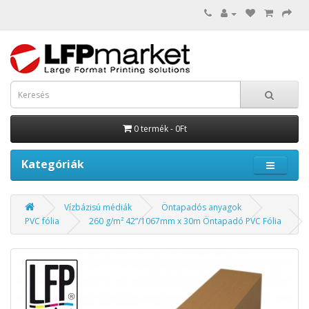
0 termék - 0Ft
Kategóriák
Vízbázisú médiák
Öntapadós anyagok
PVC fólia
260 g/m² 42”/1067mm x 30m Öntapadó PVC Fólia