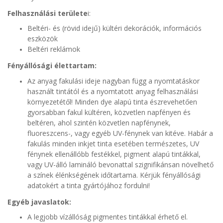
Felhasználási területe
i:
Beltéri- és (rövid idejű) kültéri dekorációk, információs
eszközök
Beltéri reklámok
Fényállósági élettartam:
Az anyag fakulási ideje nagyban függ a nyomtatáskor
használt tintától és a nyomtatott anyag felhasználási
környezetétől! Minden dye alapú tinta észrevehetően
gyorsabban fakul kültéren, közvetlen napfényen és
beltéren, ahol szintén közvetlen napfénynek,
fluoreszcens-, vagy egyéb UV-fénynek van kitéve. Habár a
fakulás minden inkjet tinta esetében természetes, UV
fénynek ellenállóbb festékkel, pigment alapú tintákkal,
vagy UV-álló lamináló bevonattal szignifikánsan növelhető
a színek élénkségének időtartama. Kérjük fényállósági
adatokért a tinta gyártójához fordulni!
Egyéb javaslatok:
A legjobb vízállóság pigmentes tintákkal érhető el.