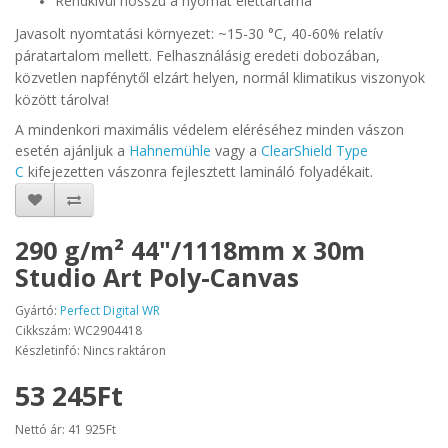
Rendkívül hosszú a nyomat élettartama
Javasolt nyomtatási környezet:
~15-30 °C, 40-60% relatív
páratartalom mellett. Felhasználásig eredeti dobozában,
közvetlen napfénytől elzárt helyen, normál klimatikus viszonyok
között tárolva!
A mindenkori maximális védelem eléréséhez minden vászon
esetén ajánljuk a
Hahnemühle
vagy a
ClearShield Type
C
kifejezetten vászonra fejlesztett lamináló folyadékait.
290 g/m² 44"/1118mm x 30m
Studio Art Poly-Canvas
Gyártó:
Perfect Digital WR
Cikkszám: WC2904418
Készletinfó: Nincs raktáron
53 245Ft
Nettó ár: 41 925Ft