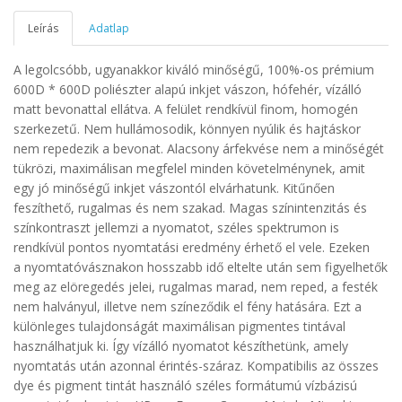
Leírás
Adatlap
A legolcsóbb, ugyanakkor kiváló minőségű, 100%-os prémium
600D * 600D poliészter alapú inkjet vászon, hófehér, vízálló
matt bevonattal ellátva. A felület rendkívül finom, homogén
szerkezetű. Nem hullámosodik, könnyen nyúlik és hajtáskor
nem repedezik a bevonat. Alacsony árfekvése nem a minőségét
tükrözi, maximálisan megfelel minden követelménynek, amit
egy jó minőségű inkjet vászontól elvárhatunk. Kitűnően
feszíthető, rugalmas és nem szakad. Magas színintenzitás és
színkontraszt jellemzi a nyomatot, széles spektrumon is
rendkívül pontos nyomtatási eredmény érhető el vele. Ezeken
a nyomtatóvásznakon hosszabb idő eltelte után sem figyelhetők
meg az elöregedés jelei, rugalmas marad, nem reped, a festék
nem halványul, illetve nem színeződik el fény hatására. Ezt a
különleges tulajdonságát maximálisan pigmentes tintával
használhatjuk ki. Így vízálló nyomatot készíthetünk, amely
nyomtatás után azonnal érintés-száraz. Kompatibilis az összes
dye és pigment tintát használó széles formátumú vízbázisú