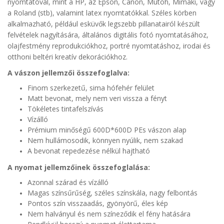
nyomtatóval, mint a HP, az Epson, Canon, Mutoh, Mimaki, vagy
a Roland (stb), valamint latex nyomtatókkal. Széles körben
alkalmazható, például esküvők legszebb pillanatairól készült
felvételek nagyítására, általános digitális fotó nyomtatásához,
olajfestmény reprodukciókhoz, portré nyomtatáshoz, irodai és
otthoni beltéri kreatív dekorációkhoz.
A vászon jellemzői összefoglalva:
Finom szerkezetű, sima hófehér felület
Matt bevonat, mely nem veri vissza a fényt
Tökéletes tintafelszívás
Vízálló
Prémium minőségű 600D*600D PEs vászon alap
Nem hullámosodik, könnyen nyúlik, nem szakad
A bevonat repedezése nélkül hajtható
A nyomat jellemzőinek összefoglalása:
Azonnal szárad és vízálló
Magas színsűrűség, széles színskála, nagy felbontás
Pontos szín visszaadás, gyönyörű, éles kép
Nem halványul és nem színeződik el fény hatására