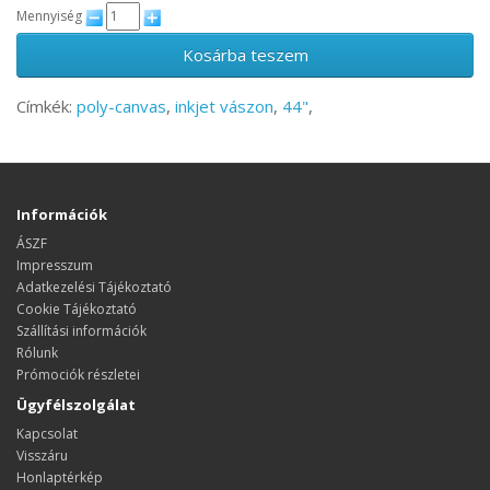
Mennyiség
Kosárba teszem
Címkék:
poly-canvas
,
inkjet vászon
,
44"
,
Információk
ÁSZF
Impresszum
Adatkezelési Tájékoztató
Cookie Tájékoztató
Szállítási információk
Rólunk
Prómociók részletei
Ügyfélszolgálat
Kapcsolat
Visszáru
Honlaptérkép