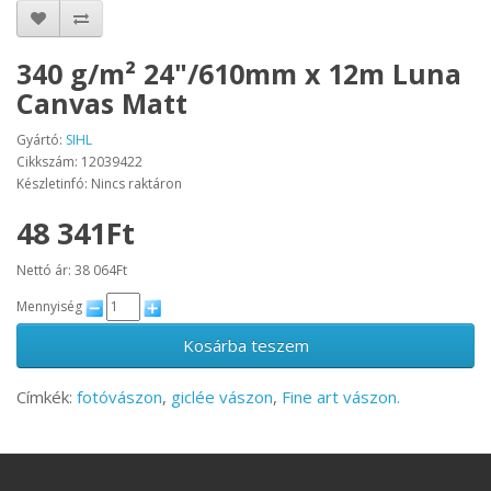
340 g/m² 24"/610mm x 12m Luna
Canvas Matt
Gyártó:
SIHL
Cikkszám: 12039422
Készletinfó: Nincs raktáron
48 341Ft
Nettó ár: 38 064Ft
Mennyiség
Kosárba teszem
Címkék:
fotóvászon
,
giclée vászon
,
Fine art vászon.