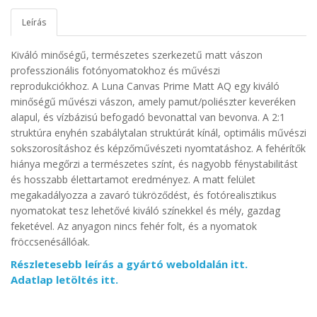
Leírás
Kiváló minőségű, természetes szerkezetű matt vászon
professzionális fotónyomatokhoz és művészi
reprodukciókhoz.
A Luna Canvas Prime Matt AQ egy kiváló
minőségű művészi vászon, amely pamut/poliészter keveréken
alapul, és vízbázisú befogadó bevonattal van bevonva. A 2:1
struktúra enyhén szabálytalan struktúrát kínál, optimális művészi
sokszorosításhoz és képzőművészeti nyomtatáshoz. A fehérítők
hiánya megőrzi a természetes színt, és nagyobb fénystabilitást
és hosszabb élettartamot eredményez. A matt felület
megakadályozza a zavaró tükröződést, és fotórealisztikus
nyomatokat tesz lehetővé kiváló színekkel és mély, gazdag
feketével. Az anyagon nincs fehér folt, és a nyomatok
fröccsenésállóak.
Részletesebb leírás a gyártó weboldalán itt.
Adatlap letöltés itt.