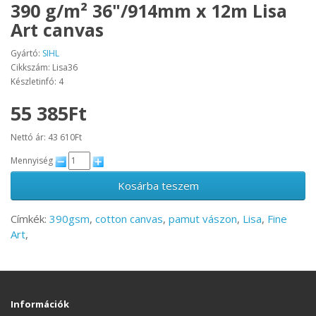
390 g/m² 36"/914mm x 12m Lisa
Art canvas
Gyártó:
SIHL
Cikkszám: Lisa36
Készletinfó: 4
55 385Ft
Nettó ár: 43 610Ft
Mennyiség
Kosárba teszem
Címkék:
390gsm
,
cotton canvas
,
pamut vászon
,
Lisa
,
Fine
Art
,
Információk