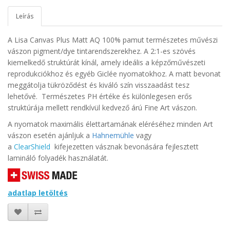
Leírás
A Lisa Canvas Plus Matt AQ 100% pamut természetes művészi
vászon pigment/dye tintarendszerekhez. A 2:1-es szövés
kiemelkedő struktúrát kínál, amely ideális a képzőművészeti
reprodukciókhoz és egyéb Giclée nyomatokhoz. A matt bevonat
meggátolja tükröződést és kiváló szín visszaadást tesz
lehetővé. Természetes PH értéke és különlegesen erős
struktúrája mellett rendkívül kedvező árú Fine Art vászon.
A nyomatok maximális élettartamának eléréséhez minden Art
vászon esetén ajánljuk a
Hahnemühle
vagy
a
ClearShield
kifejezetten vásznak bevonására fejlesztett
lamináló folyadék használatát.
adatlap letöltés