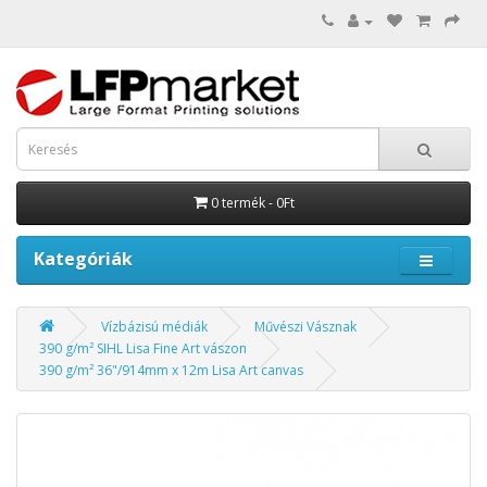
0 termék - 0Ft
Kategóriák
Vízbázisú médiák
Művészi Vásznak
390 g/m² SIHL Lisa Fine Art vászon
390 g/m² 36"/914mm x 12m Lisa Art canvas