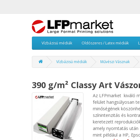
Vízbázisú médiák
Oldószeres / Latex médiák
Vízbázisú médiák
Művészi Vásznak
390 g/m² Classy Art Vászo
Az LFPmarket kiváló mi
felület hangsúlyosan t
minőségének köszönhető
színintenzitás és kont
keretezett reprodukció
amely nyomtatás után a
mint például a HP, Eps