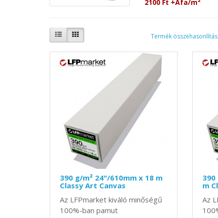
2100 Ft +Áfa/m²
Termék összehasonlítás 
390 g/m² 24"/610mm x 18 m
390
Classy Art Canvas
m Cl
Az LFPmarket kiváló minőségű
Az L
100%-ban pamut
100