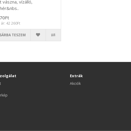
t vászna, vízálló,
hér&nbs..
70Ft
 ár: 42 260Ft
SÁRBA TESZEM
zolgálat
Extrák
t
Akciók
rkép