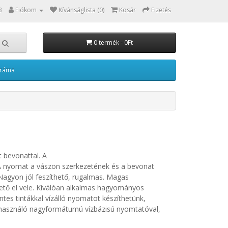
3
Fiókom
Kívánságlista (0)
Kosár
Fizetés
0 termék - 0Ft
kráma
 bevonattal. A
. A nyomat a vászon szerkezetének és a bevonat
Nagyon jól feszíthető, rugalmas. Magas
hető el vele. Kiválóan alkalmas hagyományos
tes tintákkal vízálló nyomatot készíthetünk,
t használó nagyformátumú vízbázisú nyomtatóval,