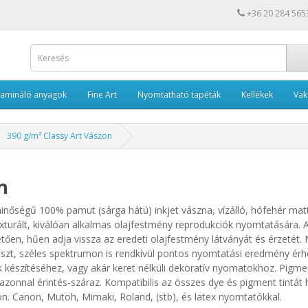
+36 20 284 565
Lamináló anyagok
Fine Art
Nyomtatható tapéták
Kellékek
Va
390 g/m² Classy Art Vászon
n
nőségű 100% pamut (sárga hátú) inkjet vászna, vízálló, hófehér matt
exturált, kiválóan alkalmas olajfestmény reprodukciók nyomtatására
en, hűen adja vissza az eredeti olajfestmény látványát és érzetét. 
raszt, széles spektrumon is rendkívül pontos nyomtatási eredmény ér
k készítéséhez, vagy akár keret nélküli dekoratív nyomatokhoz.
Pigmen
zonnal érintés-száraz. Kompatibilis az összes dye és pigment tintá
on. Canon, Mutoh, Mimaki, Roland, (stb), és latex nyomtatókkal.