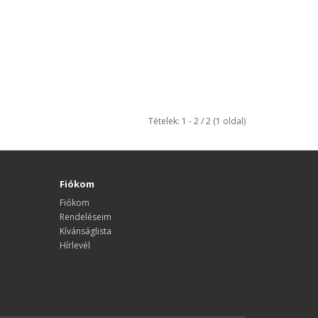
Tételek: 1 - 2 / 2 (1 oldal)
Fiókom
Fiókom
Rendeléseim
Kívánságlista
Hírlevél