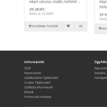
inkjet vászna, vízálló, hófehér ..
inkje
hófe
29 284Ft
Nettó ár: 23 058Ft
53 6
Nettó
KOSÁRBA TESZEM
KO
Információk
Ügyféls
ÁSZF
Kapcsola
Impresszum
Visszáru
Adatkezelési Tájékoztató
Honlapté
Cookie Tájékoztató
Szállítási információk
Rólunk
Prómociók részletei