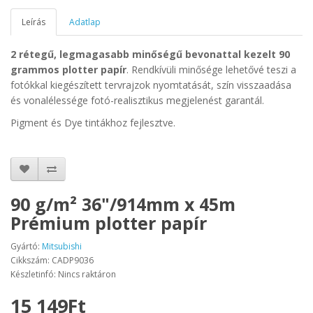
Leírás
Adatlap
2 rétegű, legmagasabb minőségű bevonattal kezelt 90
grammos plotter papír
.
Rendkívüli minősége lehetővé teszi a
fotókkal kiegészített tervrajzok nyomtatását, szín visszaadása
és vonalélessége fotó-realisztikus megjelenést garantál.
Pigment és Dye tintákhoz fejlesztve.
90 g/m² 36"/914mm x 45m
Prémium plotter papír
Gyártó:
Mitsubishi
Cikkszám: CADP9036
Készletinfó: Nincs raktáron
15 149Ft