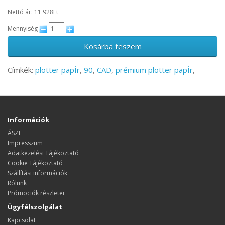
Nettó ár: 11 928Ft
Mennyiség
Kosárba teszem
Címkék:
plotter papÍr
,
90
,
CAD
,
prémium plotter papÍr
,
Információk
ÁSZF
Impresszum
Adatkezelési Tájékoztató
Cookie Tájékoztató
Szállítási információk
Rólunk
Prómociók részletei
Ügyfélszolgálat
Kapcsolat