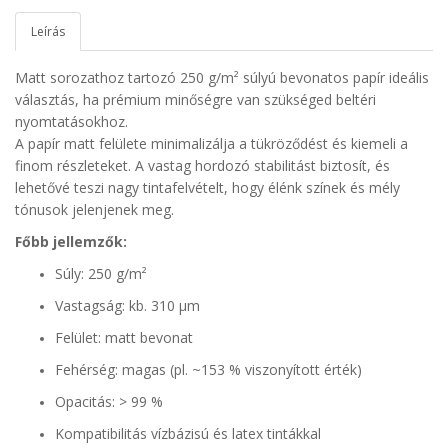
Leírás
Matt
sorozathoz tartozó
250 g/m²
súlyú bevonatos papír ideális
választás, ha prémium minőségre van szükséged beltéri
nyomtatásokhoz.
A papír matt felülete minimalizálja a tükröződést és kiemeli a
finom részleteket. A vastag hordozó stabilitást biztosít, és
lehetővé teszi nagy tintafelvételt, hogy élénk színek és mély
tónusok jelenjenek meg.
Főbb jellemzők:
Súly: 250 g/m²
Vastagság: kb. 310 µm
Felület: matt bevonat
Fehérség: magas (pl. ~153 % viszonyított érték)
Opacitás: > 99 %
Kompatibilitás vízbázisú és latex tintákkal