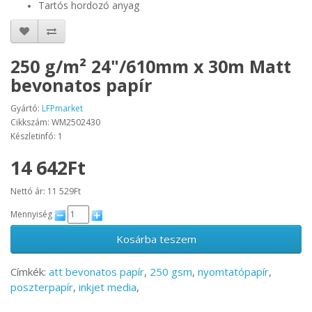
Tartós hordozó anyag
250 g/m² 24"/610mm x 30m Matt
bevonatos papír
Gyártó:
LFPmarket
Cikkszám: WM2502430
Készletinfó: 1
14 642Ft
Nettó ár: 11 529Ft
Mennyiség
Kosárba teszem
Címkék:
att bevonatos papír
,
250 gsm
,
nyomtatópapír
,
poszterpapír
,
inkjet media
,