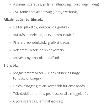
Azonnali száradás, jó laminálhatóság (forró vagy hideg)
FSC tanúsított alapanyag (környezetbarát)
Alkalmazási területek:
Beltéri plakátok, dekorációs grafikák
Kiállítási paneleken, POS kommunikáció
Fine art reprodukciók, grafikai kiadás
Reklámfelületek, belső dekoráció
Művészi nyomatok, portfóliók
Előnyök:
Magas tintafelvétel → élénk színek és nagy
tónuskülönbségek
Bélésvastagság miatt kevesebb hullámosodás
Tükröződés-mentes, professzionális megjelenés
Gyors száradás, laminálhatóság