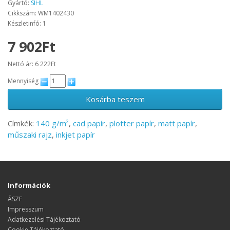
Gyártó:
SIHL
Cikkszám: WM1402430
Készletinfó: 1
7 902Ft
Nettó ár: 6 222Ft
Mennyiség
Kosárba teszem
Címkék:
140 g/m²
,
cad papír
,
plotter papír
,
matt papír
,
műszaki rajz
,
inkjet papír
Információk
ÁSZF
Impresszum
Adatkezelési Tájékoztató
Cookie Tájékoztató