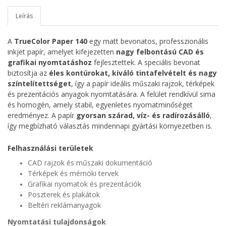
Leírás
A
TrueColor Paper 140
egy matt bevonatos, professzionális
inkjet papír, amelyet kifejezetten
nagy felbontású CAD és
grafikai nyomtatáshoz
fejlesztettek.
A speciális bevonat
biztosítja az
éles kontúrokat, kiváló tintafelvételt és nagy
színtelítettséget
, így a papír ideális műszaki rajzok, térképek
és prezentációs anyagok nyomtatására. A felület rendkívül sima
és homogén, amely stabil, egyenletes nyomatminőséget
eredményez.
A papír
gyorsan szárad, víz- és radírozásálló
,
így megbízható választás mindennapi gyártási környezetben is.
Felhasználási területek
CAD rajzok és műszaki dokumentáció
Térképek és mérnöki tervek
Grafikai nyomatok és prezentációk
Poszterek és plakátok
Beltéri reklámanyagok
Nyomtatási tulajdonságok