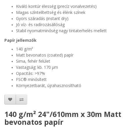
Kiváló kontúr élesség (precíz vonalvezetés)
Magas színtelítettség és élénk színek
Gyors száradás (instant dry)
Jó víz- és radírozásállóság
Stabil nyomatminőség nagy tintaterhelés mellett
Papír jellemzők
140 g/m²
Matt bevonatos (coated) papír
Sima, fehér felület
Vastagság: kb. 170 µm
Opacitás: >97%
FSC® minősített
Környezetbarát, újrahasznosítható
140 g/m² 24"/610mm x 30m Matt
bevonatos papír