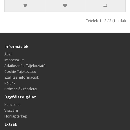
Tételek: 1 - 3 / 3 (1 oldal)
Információk
ÁSZF
Impresszum
Adatkezelési Tájékoztató
Cookie Tájékoztató
Szállítási információk
Rólunk
Prómociók részletei
Ügyfélszolgálat
Kapcsolat
Visszáru
Honlaptérkép
Extrák