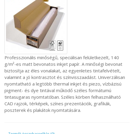
Professzionális minőségű, speciálisan felületkezelt, 140
g/m²-es matt bevonatos inkjet papír. A minőségi bevonat
biztosítja az éles vonalakat, az egyenletes tintafelvételt,
valamint a jó kontrasztot és színvisszaadást. Univerzálisan
nyomtatható a legtöbb thermal inkjet és piezo, vízbázisú
pigment- és dye tintával működő széles formátumú
tintasugaras nyomtatóban. Széles körben felhasználható
CAD rajzok, térképek, színes prezentációk, grafikák,
poszterek és plakátok nyomtatására.
Termék összehasonlítás (0)