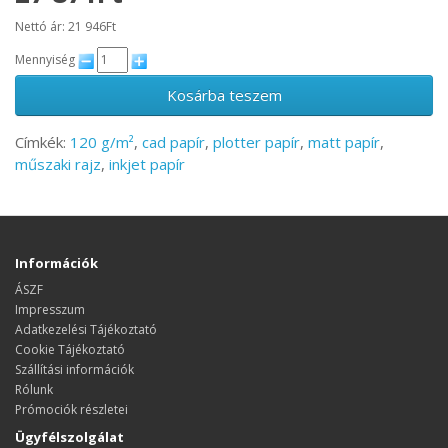
Nettó ár: 21 946Ft
Mennyiség
Kosárba teszem
Címkék:
120 g/m²
,
cad papír
,
plotter papír
,
matt papír
,
műszaki rajz
,
inkjet papír
Információk
ÁSZF
Impresszum
Adatkezelési Tájékoztató
Cookie Tájékoztató
Szállítási információk
Rólunk
Prómociók részletei
Ügyfélszolgálat