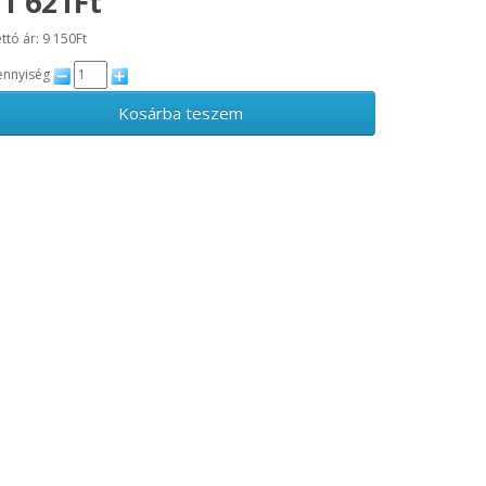
1 621Ft
ttó ár: 9 150Ft
nnyiség
Kosárba teszem