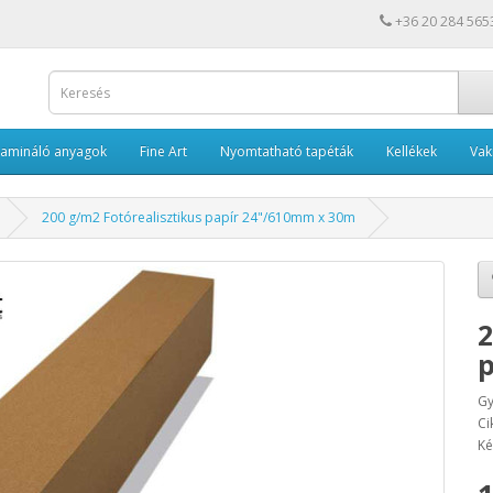
+36 20 284 565
Lamináló anyagok
Fine Art
Nyomtatható tapéták
Kellékek
Va
200 g/m2 Fotórealisztikus papír 24"/610mm x 30m
2
p
Gy
Ci
Ké