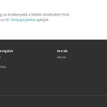
 az érzékenyebb a felületi sérülésekre! Profi
atos
RC fotópapírjainkat
ajánljuk.
zolgálat
Extrák
t
Akciók
rkép