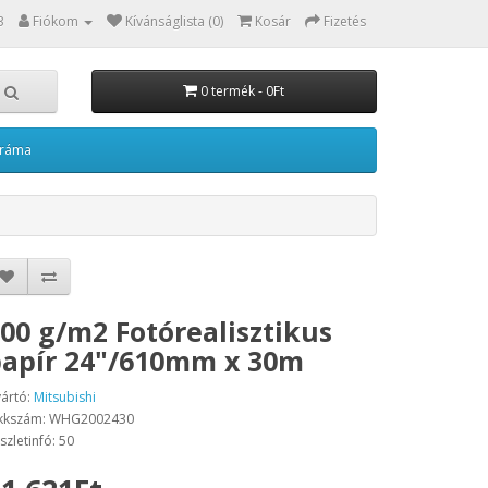
3
Fiókom
Kívánságlista (0)
Kosár
Fizetés
0 termék - 0Ft
kráma
00 g/m2 Fotórealisztikus
apír 24"/610mm x 30m
ártó:
Mitsubishi
kkszám: WHG2002430
szletinfó: 50