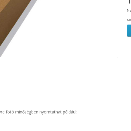
1
Ne
Me
yre fotó minőségben nyomtathat például: