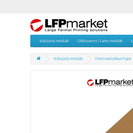
Vízbázisú médiák
Oldószeres / Latex médiák
Vízbázisú médiák
Fotórealisztikus Papír