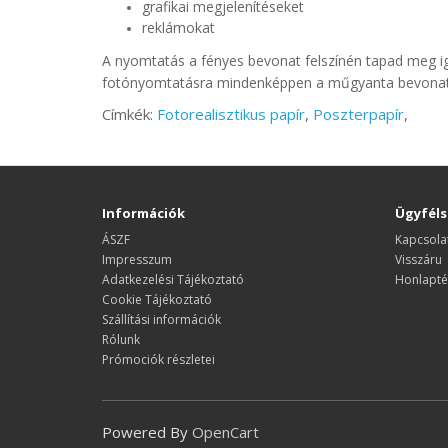
grafikai megjelenítéseket
reklámokat
A nyomtatás a fényes bevonat felszínén tapad meg igy
fotónyomtatásra mindenképpen a műgyanta bevon
Címkék:
Fotorealisztikus papír
,
Poszterpapír
,
Információk
Ügyféls
ÁSZF
Kapcsola
Impresszum
Visszáru
Adatkezelési Tájékoztató
Honlapté
Cookie Tájékoztató
Szállítási információk
Rólunk
Prómociók részletei
Powered By
OpenCart