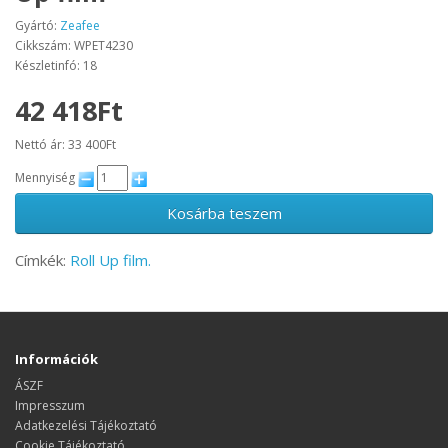
Gyártó:
Zeafee
Cikkszám: WPET4230
Készletinfó: 18
42 418Ft
Nettó ár: 33 400Ft
Mennyiség
Kosárba teszem
Címkék:
Roll Up film.
Információk
ÁSZF
Impresszum
Adatkezelési Tájékoztató
Cookie Tájékoztató