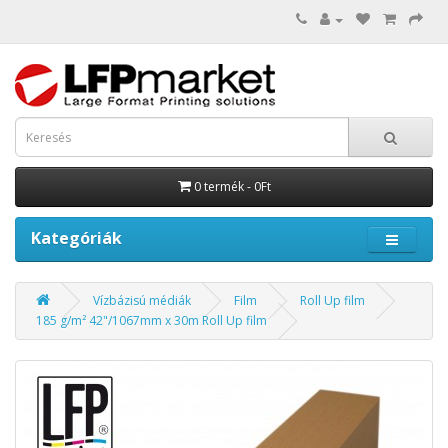
0 termék - 0Ft
Kategóriák
Vízbázisú médiák
Film
Roll Up film
185 g/m² 42"/1067mm x 30m Roll Up film