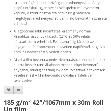
tulajdonságát és tintaszivárgást eredményezhet. A dye-
alapú tintákkal ugyan széles színspektrumú nyomatot
kapunk, viszont használata nedvesség hatására
megfolyást eredményezhet.
Lamináló bevonat használata
ajánlott!
A legoptimálisabb nyomtatási eredmény normál
klimatikus viszonyok között (23°C és 50% relatív
páratartalom) érhető el. Felhasználásig tároljuk az
anyagot saját dobozában, közvetlen napfénytől, sugárzó
hőtől és nedvességtől védett helyen.
Mivel a film bevonata nedvszívó hatású, soha ne érintsük
puszta kézzel! Mint általában minden inkjet bevonatú
anyagnál, mindig használjunk pamutkesztyűt a tekercsek
kezeléséhez! A film bevonatos oldalával kifelé van
tekercselve!
185 g/m² 42"/1067mm x 30m Roll
Up film