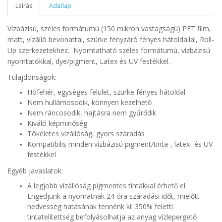
Leírás
Adatlap
Vízbázisú, széles formátumú (150 mikron vastagságú) PET film,
matt, vízálló bevonattal, szürke fényzáró fényes hátoldallal, Roll-
Up szerkezetekhez. Nyomtatható széles formátumú, vízbázisú
nyomtatókkal, dye/pigment, Latex és UV festékkel.
Tulajdonságok:
Hófehér, egységes felület, szürke fényes hátoldal
Nem hullámosodik, könnyen kezelhető
Nem ráncosodik, hajtásra nem gyűrődik
Kiváló képminőség
Tökéletes vízállóság, gyors száradás
Kompatibilis minden vízbázisú pigment/tinta-, latex- és UV
festékkel
Egyéb javaslatok:
A legjobb vízállóság pigmentes tintákkal érhető el.
Engedjünk a nyomatnak 24 óra száradási időt, mielőtt
nedvesség hatásának tennénk ki! 350% feletti
tintatelítettség befolyásolhatja az anyag vízlepergető