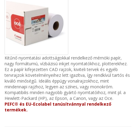
Kitűnő nyomtatási adottságokkal rendelkező mérnöki papír
,
nagy formátumú, vízbázisú inkjet nyomtatókhoz, plotterekhez.
Ez a papír kifejezetten CAD rajzok, kiviteli tervek és egyéb
tervrajzok követelményeihez lett igazítva, így rendkívül tartós és
kiváló minőségű. Ideális éppúgy vonalrajzokhoz, mint
mindennapi rajzhoz, legyen az színes, vagy monokróm.
Kompatibilis minden nagyobb gyártó nyomtatóihoz, mint pl. a
Hewlett-Packard (HP), az Epson, a Canon, vagy az Oce.
PEFC®
és
EU-Ecolabel
tanúsítvánnyal rendelkező
termékek.