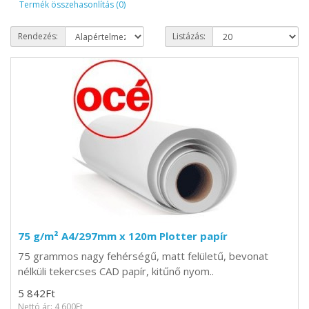
Termék összehasonlítás (0)
Rendezés:
Listázás:
75 g/m² A4/297mm x 120m Plotter papír
75 grammos nagy fehérségű, matt felületű, bevonat
nélküli tekercses CAD papír, kitűnő nyom..
5 842Ft
Nettó ár: 4 600Ft