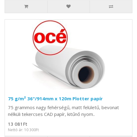
75 g/m² 36"/914mm x 120m Plotter papír
75 grammos nagy fehérségű, matt felületű, bevonat
nélküli tekercses CAD papír, kitűnő nyom..
13 081Ft
Nettó ár: 10 300Ft