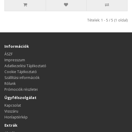
Tételek: 1 - 5 / 5 (1 oldal)
Információk
ÁSZF
Impresszum
Adatkezelési Tájékoztató
Cookie Tájékoztató
Szállítási információk
Rólunk
Prómociók részletei
Ügyfélszolgálat
Kapcsolat
Visszáru
Honlaptérkép
Extrák