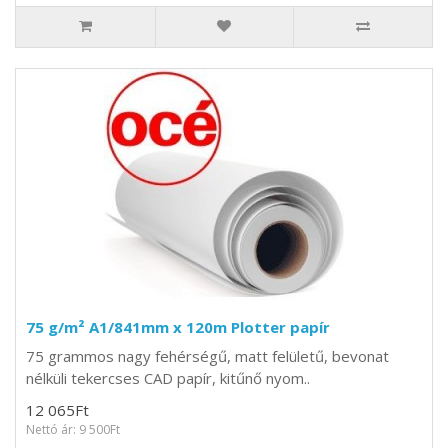
75 g/m² A1/841mm x 120m Plotter papír
75 grammos nagy fehérségű, matt felületű, bevonat
nélküli tekercses CAD papír, kitűnő nyom..
12 065Ft
Nettó ár: 9 500Ft