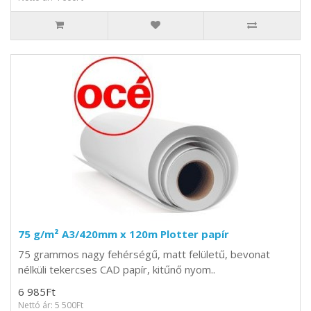
75 g/m² A3/420mm x 120m Plotter papír
75 grammos nagy fehérségű, matt felületű, bevonat
nélküli tekercses CAD papír, kitűnő nyom..
6 985Ft
Nettó ár: 5 500Ft