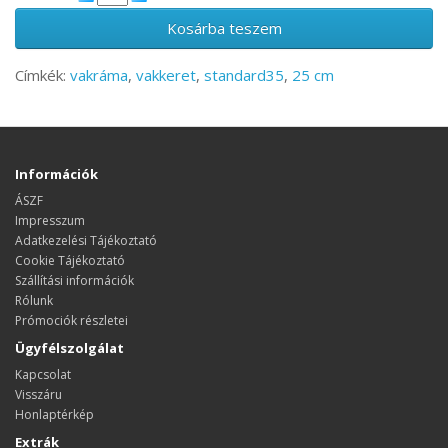
Kosárba teszem
Címkék:
vakráma
,
vakkeret
,
standard35
,
25 cm
Információk
ÁSZF
Impresszum
Adatkezelési Tájékoztató
Cookie Tájékoztató
Szállítási információk
Rólunk
Prómociók részletei
Ügyfélszolgálat
Kapcsolat
Visszáru
Honlaptérkép
Extrák