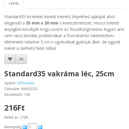
Leírás
Standard35 léceinket kisebb méretű képekhez ajánljuk ahol
elegendő a
35 mm x 20 mm
-s keresztmetszet. Hossz-toldott
anyagból készítjük hogy csomó és feszültségmentes legyen ami
nem okoz később problémákat a formatartás tekintetében.
Méreteket tekintve 5 cm-s ugrásokkal gyártjuk őket ,de egyedi
méret is kérhető felár nélkül.
Standard35 vakráma léc, 25cm
Gyártó:
LFPmarket
Cikkszám: BARS3525
Készletinfó: 100
216Ft
Nettó ár: 170Ft
Mennyiség