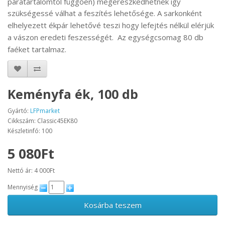
páratartalomtól függően) megereszkedhetnek így
szükségessé válhat a feszítés lehetősége.
A sarkonként
elhelyezett ékpár lehetővé teszi hogy lefejtés nélkül elérjük
a vászon eredeti feszességét
.
Az egységcsomag 80 db
faéket tartalmaz.
Keményfa ék, 100 db
Gyártó:
LFPmarket
Cikkszám: Classic45EK80
Készletinfó: 100
5 080Ft
Nettó ár: 4 000Ft
Mennyiség
Kosárba teszem