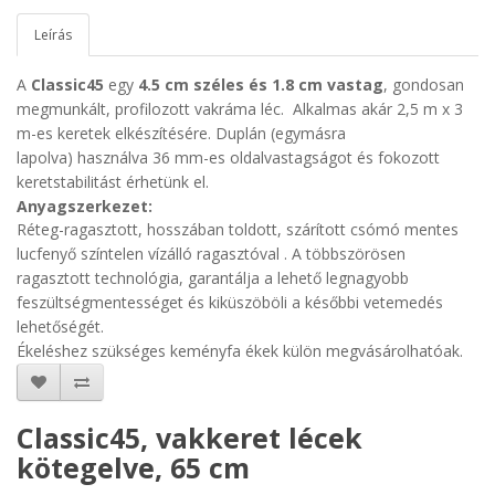
Leírás
A
Classic45
egy
4.5 cm széles és 1.8 cm vastag
, gondosan
megmunkált, profilozott vakráma léc. A
lkalmas akár 2,5 m x 3
m-es keretek elkészítésére. Duplán (egymásra
lapolva) használva 36 mm-es oldalvastagságot és fokozott
keretstabilitást érhetünk el.
Anyagszerkezet
:
Réteg-
ragasztott, hosszában toldott, szárított csómó mentes
lucfenyő
színtelen vízálló ragasztóval . A t
öbbszörösen
ragasztott technológia, garantálja a lehető legnagyobb
feszültségmentességet és kiküszöböli a későbbi vetemedés
lehetőségét.
Ékeléshez szükséges keményfa ékek külön megvásárolhatóak.
Classic45, vakkeret lécek
kötegelve, 65 cm