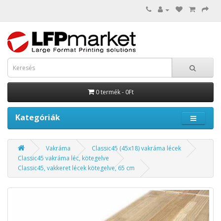
0 termék - 0Ft
Kategóriák
Vakráma
Classic45 (45x18) vakráma lécek
Classic45 vakráma léc, kötegelve
Classic45, vakkeret lécek kötegelve, 65 cm