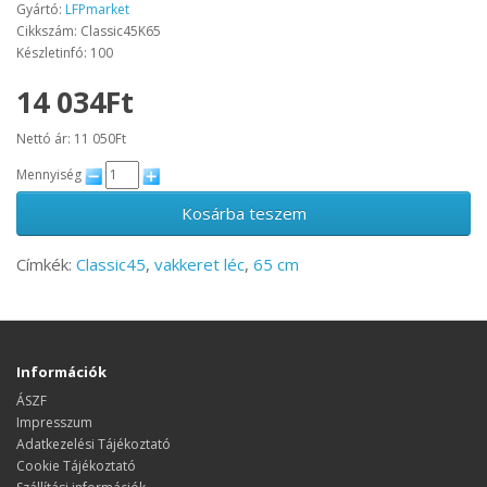
Gyártó:
LFPmarket
Cikkszám: Classic45K65
Készletinfó: 100
14 034Ft
Nettó ár: 11 050Ft
Mennyiség
Kosárba teszem
Címkék:
Classic45
,
vakkeret léc
,
65 cm
Információk
ÁSZF
Impresszum
Adatkezelési Tájékoztató
Cookie Tájékoztató