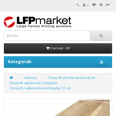
0 termék - 0Ft
Kategóriák
Vakráma
Classic45 (45x18) vakráma lécek
Classic45 vakráma léc, kötegelve
Classic45, vakkeret lécek kötegelve, 55 cm