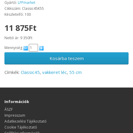
Gyártó:
LFPmarket
Cikkszám: Classic45K55
Készletinfó: 100
11 875Ft
Nettó ár: 9 350Ft
Mennyiség
Kosárba teszem
Címkék:
Classic45
,
vakkeret léc
,
55 cm
Információk
ÁSZF
Impresszum
Adatkezelési Tájékoztató
Cookie Tájékoztató