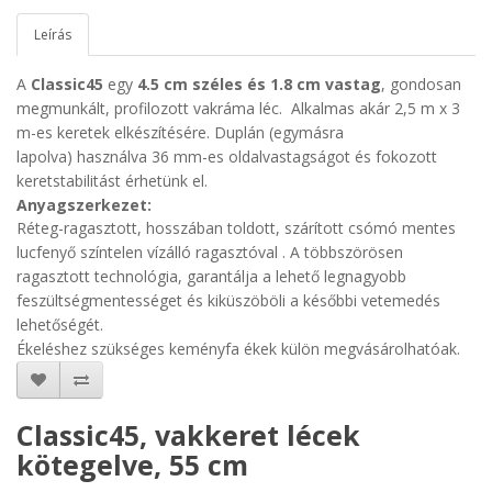
Leírás
A
Classic45
egy
4.5 cm széles és 1.8 cm vastag
, gondosan
megmunkált, profilozott vakráma léc. A
lkalmas akár 2,5 m x 3
m-es keretek elkészítésére. Duplán (egymásra
lapolva) használva 36 mm-es oldalvastagságot és fokozott
keretstabilitást érhetünk el.
Anyagszerkezet
:
Réteg-
ragasztott, hosszában toldott, szárított csómó mentes
lucfenyő
színtelen vízálló ragasztóval . A t
öbbszörösen
ragasztott technológia, garantálja a lehető legnagyobb
feszültségmentességet és kiküszöböli a későbbi vetemedés
lehetőségét.
Ékeléshez szükséges keményfa ékek külön megvásárolhatóak.
Classic45, vakkeret lécek
kötegelve, 55 cm