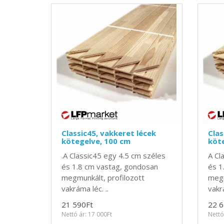
Classic45, vakkeret lécek
Clas
kötegelve, 100 cm
köte
.A Classic45 egy 4.5 cm széles
A Cl
és 1.8 cm vastag, gondosan
és 1
megmunkált, profilozott
megm
vakráma léc. ..
vakr
21 590Ft
22 6
Nettó ár: 17 000Ft
Nettó