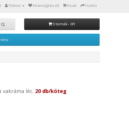
3
Fiókom
Kívánságlista (0)
Kosár
Fizetés
0 termék - 0Ft
kráma
ú vakráma léc.
20 db/köteg