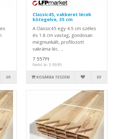
k
Classic45, vakkeret lécek
kötegelve, 35 cm
les
A Classic45 egy 4.5 cm széles
n
és 1.8 cm vastag, gondosan
megmunkált, profilozott
vakráma léc. ..
7 557Ft
Nettó ár: 5 950Ft
KOSÁRBA TESZEM