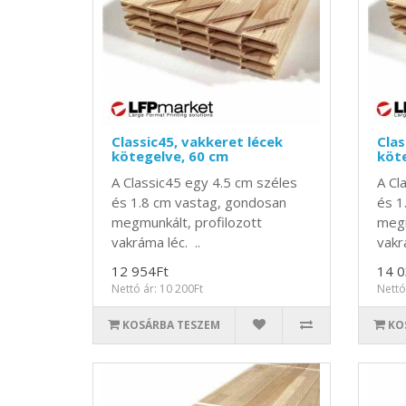
Classic45, vakkeret lécek
Clas
kötegelve, 60 cm
köte
A Classic45 egy 4.5 cm széles
A Cl
és 1.8 cm vastag, gondosan
és 1
megmunkált, profilozott
megm
vakráma léc. ..
vakr
12 954Ft
14 0
Nettó ár: 10 200Ft
Nettó
KOSÁRBA TESZEM
KO