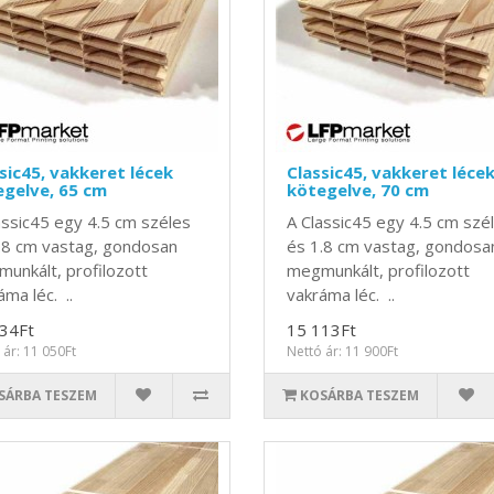
sic45, vakkeret lécek
Classic45, vakkeret léce
gelve, 65 cm
kötegelve, 70 cm
assic45 egy 4.5 cm széles
A Classic45 egy 4.5 cm szé
.8 cm vastag, gondosan
és 1.8 cm vastag, gondosa
unkált, profilozott
megmunkált, profilozott
áma léc. ..
vakráma léc. ..
34Ft
15 113Ft
 ár: 11 050Ft
Nettó ár: 11 900Ft
SÁRBA TESZEM
KOSÁRBA TESZEM