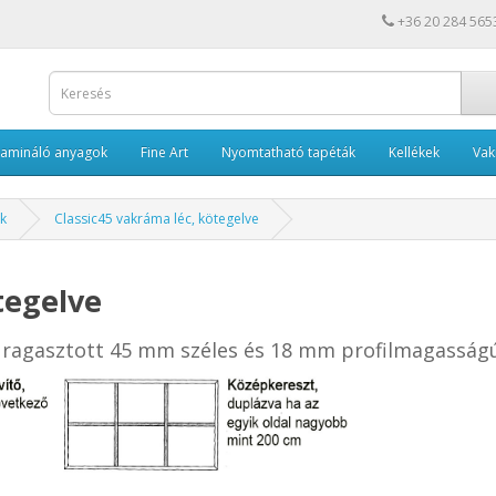
+36 20 284 565
Lamináló anyagok
Fine Art
Nyomtatható tapéták
Kellékek
Va
ek
Classic45 vakráma léc, kötegelve
tegelve
 ragasztott 45 mm széles és 18 mm profilmagasság