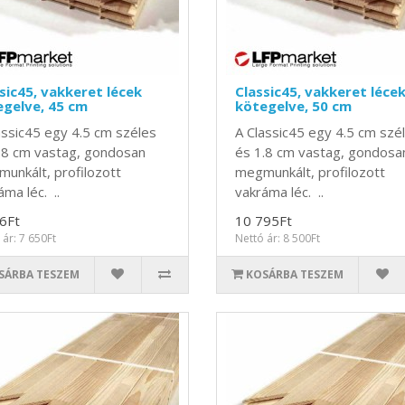
sic45, vakkeret lécek
Classic45, vakkeret léce
gelve, 45 cm
kötegelve, 50 cm
assic45 egy 4.5 cm széles
A Classic45 egy 4.5 cm szé
.8 cm vastag, gondosan
és 1.8 cm vastag, gondosa
unkált, profilozott
megmunkált, profilozott
áma léc. ..
vakráma léc. ..
6Ft
10 795Ft
 ár: 7 650Ft
Nettó ár: 8 500Ft
SÁRBA TESZEM
KOSÁRBA TESZEM