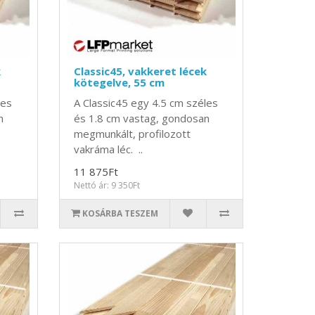
k
Classic45, vakkeret lécek
kötegelve, 55 cm
les
A Classic45 egy 4.5 cm széles
n
és 1.8 cm vastag, gondosan
megmunkált, profilozott
vakráma léc. ..
11 875Ft
Nettó ár: 9 350Ft
KOSÁRBA TESZEM