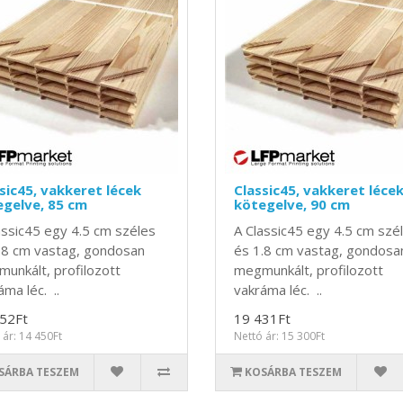
sic45, vakkeret lécek
Classic45, vakkeret léce
gelve, 85 cm
kötegelve, 90 cm
assic45 egy 4.5 cm széles
A Classic45 egy 4.5 cm szé
.8 cm vastag, gondosan
és 1.8 cm vastag, gondosa
unkált, profilozott
megmunkált, profilozott
áma léc. ..
vakráma léc. ..
52Ft
19 431Ft
 ár: 14 450Ft
Nettó ár: 15 300Ft
SÁRBA TESZEM
KOSÁRBA TESZEM