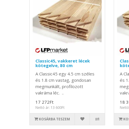
Classic45, vakkeret lécek
Clas
kötegelve, 80 cm
köte
A Classic45 egy 4.5 cm széles
A Cl
és 1.8 cm vastag, gondosan
és 1
megmunkált, profilozott
megm
vakráma léc. ..
vakr
17 272Ft
18 3
Nettó ár: 13 600Ft
Nettó
KOSÁRBA TESZEM
KO