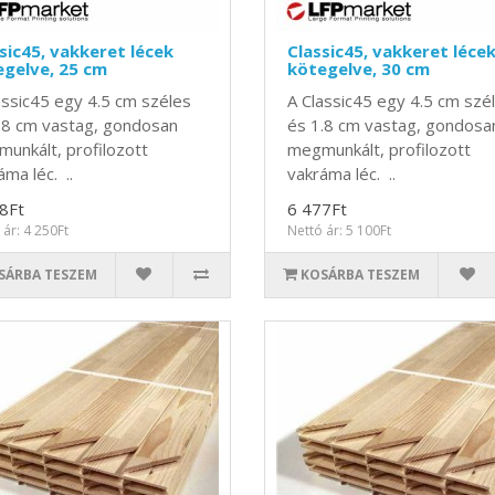
sic45, vakkeret lécek
Classic45, vakkeret léce
gelve, 25 cm
kötegelve, 30 cm
assic45 egy 4.5 cm széles
A Classic45 egy 4.5 cm szé
.8 cm vastag, gondosan
és 1.8 cm vastag, gondosa
unkált, profilozott
megmunkált, profilozott
áma léc. ..
vakráma léc. ..
8Ft
6 477Ft
 ár: 4 250Ft
Nettó ár: 5 100Ft
SÁRBA TESZEM
KOSÁRBA TESZEM