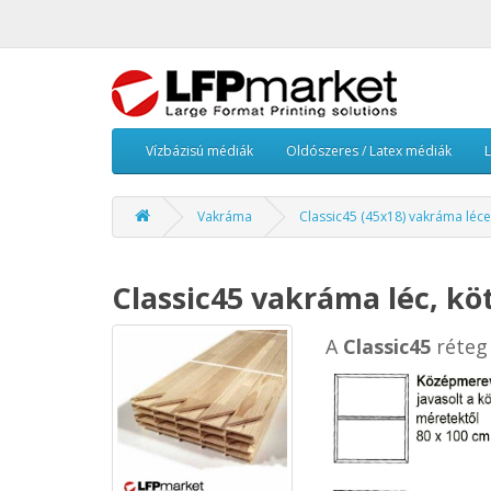
Vízbázisú médiák
Oldószeres / Latex médiák
Vakráma
Classic45 (45x18) vakráma léc
Classic45 vakráma léc, kö
A
Classic45
réteg