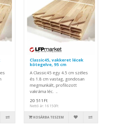
k
Classic45, vakkeret lécek
kötegelve, 95 cm
les
A Classic45 egy 4.5 cm széles
n
és 1.8 cm vastag, gondosan
megmunkált, profilozott
vakráma léc. ..
20 511Ft
Nettó ár: 16 150Ft
KOSÁRBA TESZEM