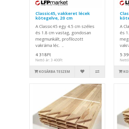
Classic45, vakkeret lécek
Clas
kötegelve, 20 cm
köte
A Classic45 egy 4.5 cm széles
A Cl
és 1.8 cm vastag, gondosan
és 1
megmunkált, profilozott
megm
vakráma léc. ..
vakr
4 318Ft
5 39
Nettó ár: 3 400Ft
Nettó
KOSÁRBA TESZEM
KO