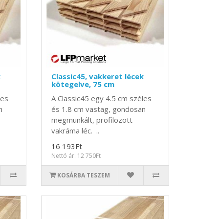
k
Classic45, vakkeret lécek
kötegelve, 75 cm
les
A Classic45 egy 4.5 cm széles
n
és 1.8 cm vastag, gondosan
megmunkált, profilozott
vakráma léc. ..
16 193Ft
Nettó ár: 12 750Ft
KOSÁRBA TESZEM