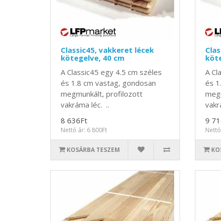
Classic45, vakkeret lécek
Clas
kötegelve, 40 cm
köte
A Classic45 egy 4.5 cm széles
A Cl
és 1.8 cm vastag, gondosan
és 1
megmunkált, profilozott
megm
vakráma léc. ..
vakr
8 636Ft
9 71
Nettó ár: 6 800Ft
Nettó
KOSÁRBA TESZEM
KO