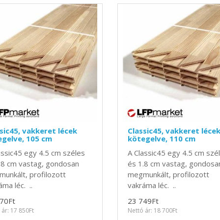
sic45, vakkeret lécek
Classic45, vakkeret léce
gelve, 105 cm
kötegelve, 110 cm
assic45 egy 4.5 cm széles
A Classic45 egy 4.5 cm szé
.8 cm vastag, gondosan
és 1.8 cm vastag, gondosa
unkált, profilozott
megmunkált, profilozott
áma léc. ..
vakráma léc. ..
70Ft
23 749Ft
 ár: 17 850Ft
Nettó ár: 18 700Ft