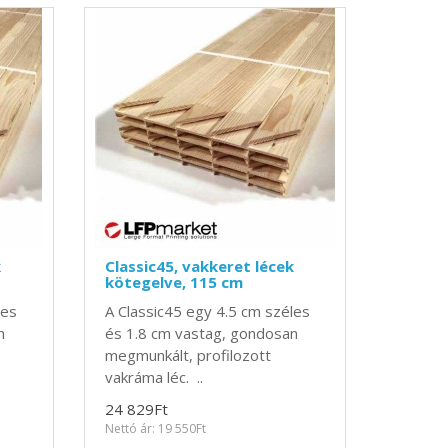
k
Classic45, vakkeret lécek
kötegelve, 115 cm
les
A Classic45 egy 4.5 cm széles
n
és 1.8 cm vastag, gondosan
megmunkált, profilozott
vakráma léc. ..
24 829Ft
Nettó ár: 19 550Ft